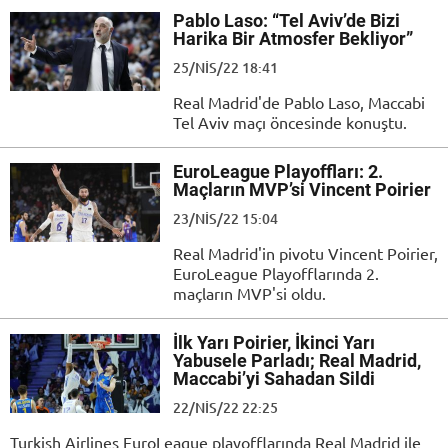
Pablo Laso: “Tel Aviv’de Bizi
Harika Bir Atmosfer Bekliyor”
25/NIS/22 18:41
Real Madrid'de Pablo Laso, Maccabi
Tel Aviv maçı öncesinde konuştu.
EuroLeague Playoffları: 2.
Maçların MVP’si Vincent Poirier
23/NIS/22 15:04
Real Madrid'in pivotu Vincent Poirier,
EuroLeague Playofflarında 2.
maçların MVP'si oldu.
İlk Yarı Poirier, İkinci Yarı
Yabusele Parladı; Real Madrid,
Maccabi’yi Sahadan Sildi
22/NIS/22 22:25
Turkish Airlines EuroLeague playofflarında Real Madrid ile