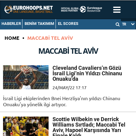
HABERLER
BENIM TAKIMIM
EL SCORES
TR
HOME
•
MACCABI TEL AVIV
MACCABI TEL AVIV
Cleveland Cavaliers’ın Gözü
İsrail Ligi’nin Yıldızı Chinanu
Onuaku’da
24/MAY/22 17:17
İsrail Ligi ekiplerinden Bnei Herzliya'nın yıldızı Chinanu
Onuaku'ya yönelik ilgi artıyor.
Scottie Wilbekin ve Derrick
Williams Sırtladı; Maccabi Tel
Aviv, Hapoel Karşısında Yarı
Finale Kaldı