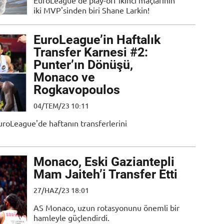
EuroLeague'de play-off ikinci maçlarının
iki MVP'sinden biri Shane Larkin!
EuroLeague’in Haftalık
Transfer Karnesi #2:
Punter’ın Dönüşü,
Monaco ve
Rogkavopoulos
04/TEM/23 10:11
EuroLeague'de haftanın transferlerini
Monaco, Eski Gaziantepli
Mam Jaiteh’i Transfer Etti
27/HAZ/23 18:01
AS Monaco, uzun rotasyonunu önemli bir
hamleyle güçlendirdi.