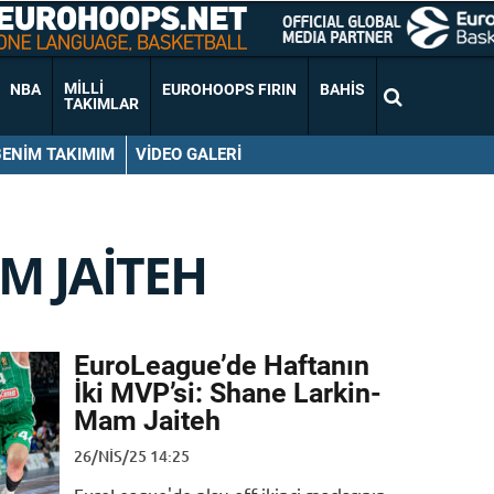
MILLI
NBA
EUROHOOPS FIRIN
BAHIS
TAKIMLAR
BENIM TAKIMIM
VIDEO GALERI
M JAITEH
EuroLeague’de Haftanın
İki MVP’si: Shane Larkin-
Mam Jaiteh
26/NIS/25 14:25