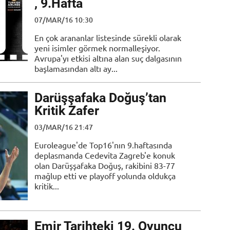
, 9.Hafta
07/MAR/16 10:30
En çok arananlar listesinde sürekli olarak
yeni isimler görmek normalleşiyor.
Avrupa'yı etkisi altına alan suç dalgasının
başlamasından altı ay...
Darüşşafaka Doğuş’tan
Kritik Zafer
03/MAR/16 21:47
Euroleague'de Top16'nın 9.haftasında
deplasmanda Cedevita Zagreb'e konuk
olan Darüşşafaka Doğuş, rakibini 83-77
mağlup etti ve playoff yolunda oldukça
kritik...
Emir Tarihteki 19. Oyuncu