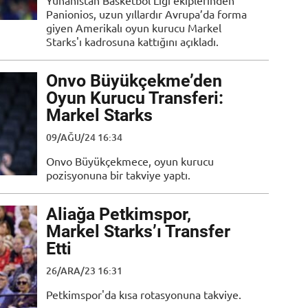
Yunanistan Basketbol Ligi ekiplerinden
Panionios, uzun yıllardır Avrupa’da forma
giyen Amerikalı oyun kurucu Markel
Starks'ı kadrosuna kattığını açıkladı.
Onvo Büyükçekme’den
Oyun Kurucu Transferi:
Markel Starks
09/AĞU/24 16:34
Onvo Büyükçekmece, oyun kurucu
pozisyonuna bir takviye yaptı.
Aliağa Petkimspor,
Markel Starks’ı Transfer
Etti
26/ARA/23 16:31
Petkimspor'da kısa rotasyonuna takviye.