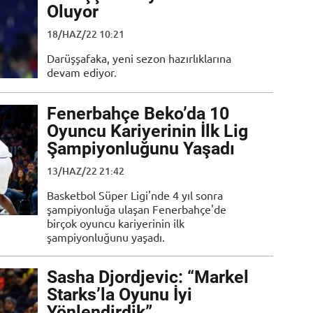
Oluyor
18/HAZ/22 10:21
Darüşşafaka, yeni sezon hazırlıklarına
devam ediyor.
Fenerbahçe Beko’da 10
Oyuncu Kariyerinin İlk Lig
Şampiyonluğunu Yaşadı
13/HAZ/22 21:42
Basketbol Süper Ligi'nde 4 yıl sonra
şampiyonluğa ulaşan Fenerbahçe'de
birçok oyuncu kariyerinin ilk
şampiyonluğunu yaşadı.
Sasha Djordjevic: “Markel
Starks’la Oyunu İyi
Yönlendirdik”