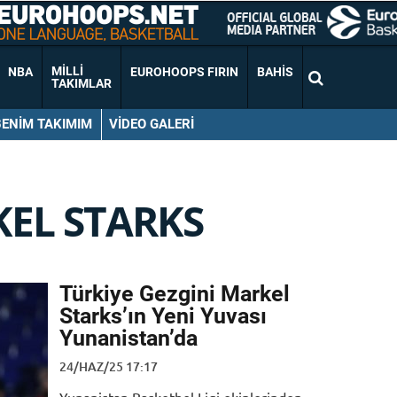
MILLI
NBA
EUROHOOPS FIRIN
BAHIS
TAKIMLAR
BENIM TAKIMIM
VIDEO GALERI
EL STARKS
Türkiye Gezgini Markel
Starks’ın Yeni Yuvası
Yunanistan’da
24/HAZ/25 17:17