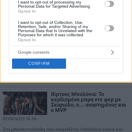
21/JAN/24 19:13
I want to opt-out of processing my
Personal Data for Targeted Advertising.
Η Βίρτους δεν χρειάστηκε και πολλά... Λίγη άμυνα κι έναν
Opted In
φοβερό και τρομερό Μάρκο Μπελινέλι (20 πόντους, 4
I want to opt-out of Collection, Use,
ασίστ)...
Retention, Sale, and/or Sharing of my
Personal Data that Is Unrelated with the
Purposes for which it was collected.
Τζινόμπιλι για Μπελινέλι: “Η
Opted In
γριά κότα έχει το ζουμί”
04/JAN/24 16:10
Google consents
Ο Μανού Τζινόμπιλι έβγαλε το
CONFIRM
καπέλο στον άλλοτε συμπαίκτη του
στους Σπερς, Μάρκο Μπελινέλι για
μία ακόμη πολύ καλή...
Βίρτους Μπολόνια: Το
κερδισμένο μπρα ντε φερ με
Σκαριόλο, ο… αναστημένος και
ο MVP
07/NOV/23 16:16
Στη μπασκετούπολη που ονομάζεται Μπολόνια έχουν και