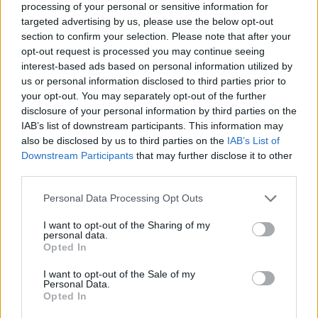
processing of your personal or sensitive information for
Μπελινέλι για Κλάιμπερν:
“Πολύ χαρούμενος γι’ αυτή την
targeted advertising by us, please use the below opt-out
προσθήκη, ήταν ο καλύτερος
section to confirm your selection. Please note that after your
στη θέση του για χρόνια”
opt-out request is processed you may continue seeing
interest-based ads based on personal information utilized by
24/AUG/24 15:55
us or personal information disclosed to third parties prior to
Ο Μάρκο Μπελινέλι για τον Ουίλ Κλάιμπερν και τη νέα
your opt-out. You may separately opt-out of the further
αγωνιστική περίοδο (2024-25) σε Ευρωλίγκα και Ιταλία.
disclosure of your personal information by third parties on the
IAB’s list of downstream participants. This information may
Ο 38χρονος Μάρκο Μπελινέλι
also be disclosed by us to third parties on the
IAB’s List of
MVP στην Ιταλία!
Downstream Participants
that may further disclose it to other
third parties.
16/MAY/24 09:06
Please note that this website/app uses one or more Google
Ούτε η ηλικία, ούτε καν η στατιστική αξιολόγηση δεν
Personal Data Processing Opt Outs
services and may gather and store information including but
σταμάτησαν τον Μάρκο Μπελινέλι από το αναδειχτεί MVP
not limited to your visit or usage behaviour. You may click to
I want to opt-out of the Sharing of my
της ιταλικής...
personal data.
grant or deny consent to Google and its third-party tags to
Opted In
use your data for below specified purposes in below Google
Βίρτους: Με “vintage”
consent section.
Μπελινέλι πήρε το διπλό στη
I want to opt-out of the Sale of my
Personal Data.
Βαρέζε, εύκολα η Αρμάνι την
Opted In
Πέζαρο