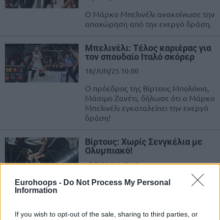
Ο Μάρκο Μπελινέλι ανακοίνωσε την
αποχώρηση από την ενεργό δράση.
Μπελινέλι: Τέλος καριέρας για
τον σπουδαίο Ιταλό σκόρερ
18/JUN/25 10:00
Ο πρόεδρος της Βίρτους Μπολόνια,
Μάσιμο Ζανέτι, δήλωσε ότι ο Μάρκο
Μπελινέλι εγκαταλείπει την ενεργό
δράση!
Βίρτους: Χωρίς Σενγκέλια με
Ολυμπιακό!
17/DEC/24 15:48
Χωρίς Τόκο Σενγκέλια η Βίρτους για
Eurohoops -
Do Not Process My Personal
Information
το ματς με τον Ολυμπιακό στο ΣΕΦ.
Διαθέσιμος ο Μάρκο Μπελινέλι.
If you wish to opt-out of the sale, sharing to third parties, or