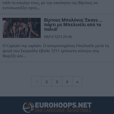
πάλι το καμάρι τους, με την εκκίνηση της Βίρτους να
εντυπωσιάζει προς...
Βίρτους Μπολόνια: Έκανε…
πάρτι με Μπελινέλι από τα
παλιά!
08/OCT/23 20:46
O Captain my captain. Ο αναγεννημένος Μπελινέλι μετά τη
φυγή του Σκαριόλο έβαλε 7/11 τρίποντα κόντρα στη
Βαρέζε και...
›
1
2
3
»