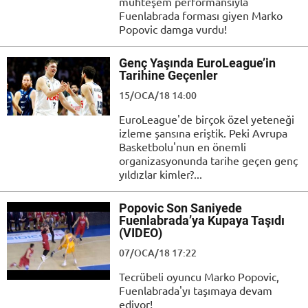
muhteşem performansıyla
Fuenlabrada forması giyen Marko
Popovic damga vurdu!
Genç Yaşında EuroLeague’in
Tarihine Geçenler
15/OCA/18 14:00
EuroLeague'de birçok özel yeteneği
izleme şansına eriştik. Peki Avrupa
Basketbolu'nun en önemli
organizasyonunda tarihe geçen genç
yıldızlar kimler?...
Popovic Son Saniyede
Fuenlabrada’ya Kupaya Taşıdı
(VIDEO)
07/OCA/18 17:22
Tecrübeli oyuncu Marko Popovic,
Fuenlabrada'yı taşımaya devam
ediyor!