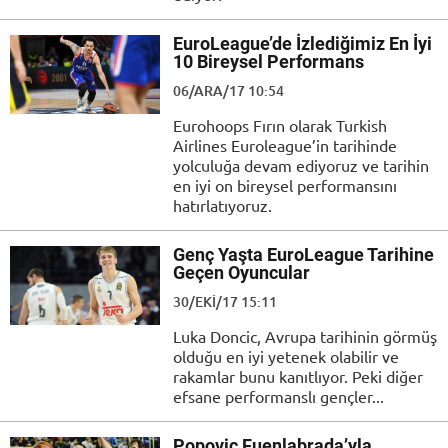
EuroLeague’de İzlediğimiz En İyi
10 Bireysel Performans
06/ARA/17 10:54
Eurohoops Fırın olarak Turkish
Airlines Euroleague’in tarihinde
yolculuğa devam ediyoruz ve tarihin
en iyi on bireysel performansını
hatırlatıyoruz.
Genç Yaşta EuroLeague Tarihine
Geçen Oyuncular
30/EKI/17 15:11
Luka Doncic, Avrupa tarihinin görmüş
olduğu en iyi yetenek olabilir ve
rakamlar bunu kanıtlıyor. Peki diğer
efsane performanslı gençler...
Popovic Fuenlabrada’yla