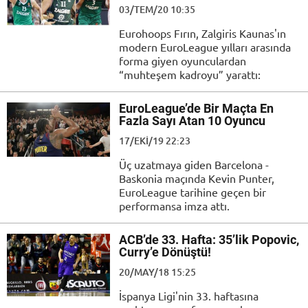
03/TEM/20 10:35
Eurohoops Fırın, Zalgiris Kaunas'ın
modern EuroLeague yılları arasında
forma giyen oyunculardan
“muhteşem kadroyu” yarattı:
EuroLeague’de Bir Maçta En
Fazla Sayı Atan 10 Oyuncu
17/EKI/19 22:23
Üç uzatmaya giden Barcelona -
Baskonia maçında Kevin Punter,
EuroLeague tarihine geçen bir
performansa imza attı.
ACB’de 33. Hafta: 35’lik Popovic,
Curry’e Dönüştü!
20/MAY/18 15:25
İspanya Ligi'nin 33. haftasına