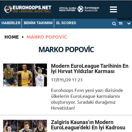
HABERLER
BENIM TAKIMIM
EL SCORES
TR
HOME
•
MARKO POPOVIC
MARKO POPOVIC
Modern EuroLeague Tarihinin En
İyi Hırvat Yıldızlar Karması
17/EYL/20 11:23
Eurohoops Fırın yeni yazı dizisinde
ülkelerin EuroLeague karmalarını
oluşturuyor. Sıradaki durağımız
Hırvatistan!
Zalgiris Kaunas’ın Modern
EuroLeague’deki En İyi Kadrosu