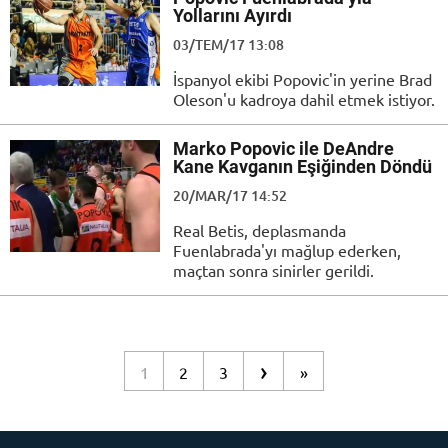
Yollarını Ayırdı
03/TEM/17 13:08
İspanyol ekibi Popovic'in yerine Brad
Oleson'u kadroya dahil etmek istiyor.
Marko Popovic ile DeAndre
Kane Kavganın Eşiğinden Döndü
20/MAR/17 14:52
Real Betis, deplasmanda
Fuenlabrada'yı mağlup ederken,
maçtan sonra sinirler gerildi.
›
1
2
3
»