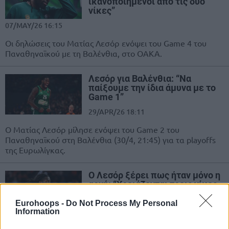
ικανοποιημένοι από τις δύο
νίκες”
07/MAY/26 16:15
Οι δηλώσεις του Ματίας Λεσόρ ενόψει του Game 4 του
Παναθηναϊκού με τη Βαλένθια, στο ΟΑΚΑ.
Λεσόρ για Βαλένθια: “Να
παίξουμε την ίδια άμυνα με το
Game 1”
29/APR/26 18:11
Ο Ματίας Λεσόρ μίλησε ενόψει του Game 2 του
Παναθηναϊκού στη Βαλένθια (30/4, 21:45) για τα playoffs
της Ευρωλίγκας.
Ο Λεσόρ ξέρει πως ήταν μόνο η
αρχή: “Χρειάζονται τρεις νίκες,
δεν ήταν νοκ άουτ παιχνίδι”
Eurohoops -
Do Not Process My Personal
28/APR/26 23:49
Information
Ο Ματίας Λεσόρ έσπευσε να υπενθυμίσει αμέσως μετά