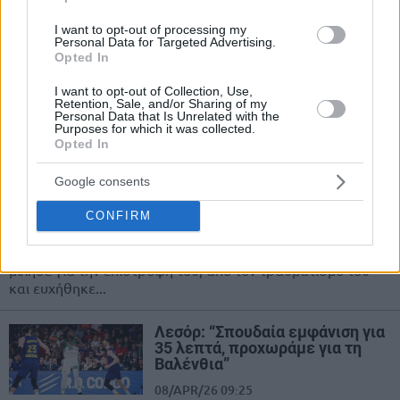
“Δεν με νοιάζει αν δεν
σκοράρω, αρκεί να νικάμε”
I want to opt-out of processing my
Personal Data for Targeted Advertising.
17/APR/26 22:42
Opted In
Ο Ματίας Λεσόρ βάζει την ομάδα πάνω από τον εαυτό του,
I want to opt-out of Collection, Use,
όπως τόνισε μετά την άνετη νίκη (97-62) του...
Retention, Sale, and/or Sharing of my
Personal Data that Is Unrelated with the
Purposes for which it was collected.
Opted In
Λεσόρ για Παναθηναϊκό και
Ευρωλίγκα: “Να είμαστε στην
κορυφή όπως πριν 2 χρόνια”
Google consents
(video)
CONFIRM
13/APR/26 17:05
Η Ευρωλίγκα δημοσίευσε video όπου ο Ματίας Λεσόρ
μίλησε για την επιστροφή του, από τον τραυματισμό του
και ευχήθηκε...
Λεσόρ: “Σπουδαία εμφάνιση για
35 λεπτά, προχωράμε για τη
Βαλένθια”
08/APR/26 09:25