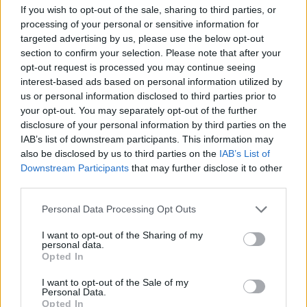
από το break (67-68) του Παναθηναϊκού στη Βαλένθια πως
If you wish to opt-out of the sale, sharing to third parties, or
η πρόκριση...
processing of your personal or sensitive information for
targeted advertising by us, please use the below opt-out
section to confirm your selection. Please note that after your
Λεσόρ: “Να δείξω γιατί με
opt-out request is processed you may continue seeing
περίμενε ο Παναθηναϊκός τόσο
καιρό”
interest-based ads based on personal information utilized by
us or personal information disclosed to third parties prior to
27/APR/26 18:46
your opt-out. You may separately opt-out of the further
Ο Ματίας Λεσόρ εμφανίστηκε αποφασισμένος ενόψει της
disclosure of your personal information by third parties on the
έναρξης των Playoffs στην Ευρωλίγκα, όπου ο
IAB’s list of downstream participants. This information may
Παναθηναϊκός αρχίζει στη Βαλένθια (28/4,...
also be disclosed by us to third parties on the
IAB’s List of
Downstream Participants
that may further disclose it to other
third parties.
Λεσόρ: Monster dunk και το
ΟΑΚΑ στο ΠΟΔΙ! (video)
Please note that this website/app uses one or more Google
Personal Data Processing Opt Outs
21/APR/26 21:00
services and may gather and store information including but
not limited to your visit or usage behaviour. You may click to
I want to opt-out of the Sharing of my
Το απίθανο κάρφωμα του Λεσόρ
personal data.
grant or deny consent to Google and its third-party tags to
κόντρα στη Μονακό που ξεσήκωσε
Opted In
use your data for below specified purposes in below Google
το ΟΑΚΑ!
consent section.
I want to opt-out of the Sale of my
Personal Data.
Λεσόρ μετά το season-high:
Opted In