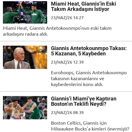
Miami Heat, Giannis’in Eski
Takım Arkadaşını İstiyor
23/HAZ/26 14:27
Miami Heat, Giannis Antetokounmpo'nun eski takım
arkadaşını radara aldı.
Giannis Antetokounmpo Takası:
5 Kazanan, 5 Kaybeden
23/HAZ/26 12:39
Eurohoops, Giannis Antetokounmpo
takasının kazananlarını ve
kaybedenlerini konu aldı.
Giannis’i Miami’ye Kaptıran
Boston’ın Teklifi Neydi?
23/HAZ/26 08:39
Boston Celtics, Giannis için
Milwaukee Bucks'a kimleri önermişti?