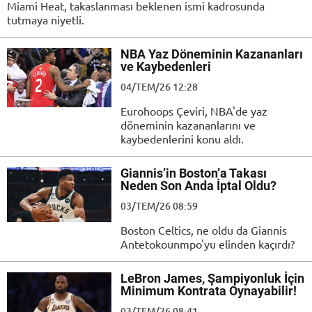
Miami Heat, takaslanması beklenen ismi kadrosunda
tutmaya niyetli.
NBA Yaz Döneminin Kazananları
ve Kaybedenleri
04/TEM/26 12:28
Eurohoops Çeviri, NBA'de yaz
döneminin kazananlarını ve
kaybedenlerini konu aldı.
Giannis’in Boston’a Takası
Neden Son Anda İptal Oldu?
03/TEM/26 08:59
Boston Celtics, ne oldu da Giannis
Antetokounmpo'yu elinden kaçırdı?
LeBron James, Şampiyonluk İçin
Minimum Kontrata Oynayabilir!
03/TEM/26 08:41