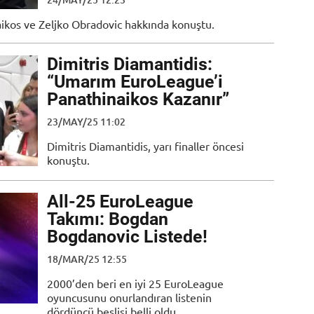
aikos ve Zeljko Obradovic hakkında konuştu.
Dimitris Diamantidis:
“Umarım EuroLeague’i
Panathinaikos Kazanır”
23/MAY/25 11:02
Dimitris Diamantidis, yarı finaller öncesi
konuştu.
All-25 EuroLeague
Takımı: Bogdan
Bogdanovic Listede!
18/MAR/25 12:55
2000’den beri en iyi 25 EuroLeague
oyuncusunu onurlandıran listenin
dördüncü beşlisi belli oldu.