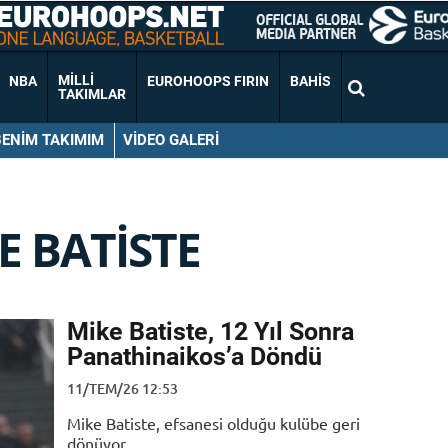
MILLI
NBA
EUROHOOPS FIRIN
BAHIS
TAKIMLAR
BENIM TAKIMIM
VIDEO GALERI
E BATISTE
Mike Batiste, 12 Yıl Sonra
Panathinaikos’a Döndü
11/TEM/26 12:53
Mike Batiste, efsanesi olduğu kulübe geri
dönüyor.