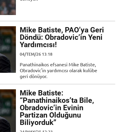
Mike Batiste, PAO’ya Geri
Döndü: Obradovic’in Yeni
Yardımcısı!
04/TEM/26 13:18
Panathinaikos efsanesi Mike Batiste,
Obradovic'in yardımcısı olarak kulübe
geri dönüyor.
Mike Batiste:
“Panathinaikos’ta Bile,
Obradovic’in Evinin
Partizan Olduğunu
Biliyorduk”
24/MAY/25 12:23