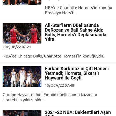
NBA'de Charlotte Hornets'in konuğu
Brooklyn Nets'ti.
All-Star’ların Düellosunda
DeRozan ve Ball Sahne Aldı;
Bulls, Hornets’i Deplasmanda
Yıktı
10/ŞUB/22 07:21
NBA'de Chicago Bulls, Charlotte Hornets'in konuğuydu.
Furkan Korkmaz’ın Çift Hanesi
Yetmedi; Hornets, Sixers’ı
Hayward ile Geçti
13/OCA/22 07:40
Gordon Hayward-Joel Embiid düellosunun kazananı
Hornets'in yıldızı oldu...
2021-22 NBA: Beklentileri Aşan