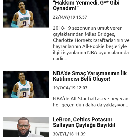
“Hakkım Yenmedi, G** Gibi
Oynadım!”
22/MAY/19 15:57
2018-19 sezonunun umut veren
çaylaklarından Miles Bridges,
Charlotte Hornets taraftarlarının ve
hayranlarının All-Rookie beşleriyle
ilgili isyanlarına NBA oyuncularında
nadir...
NBA’de Smaç Yarışmasının İlk
Katılımcısı Belli Oluyor!
19/OCA/19 12:07
NBA'de All-Star haftası ve heyecanı
her geçen dün daha da yaklaşıyor...
LeBron, Celtics Potasını
Sallayan Çaylağa Bayıldı!
30/EYL/18 11:39