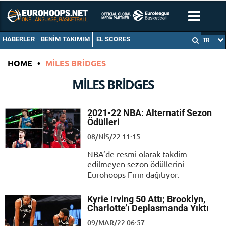
HABERLER
BENIM TAKIMIM
EL SCORES
TR
HOME
•
MILES BRIDGES
MILES BRIDGES
2021-22 NBA: Alternatif Sezon
Ödülleri
08/NIS/22 11:15
NBA’de resmi olarak takdim
edilmeyen sezon ödüllerini
Eurohoops Fırın dağıtıyor.
Kyrie Irving 50 Attı; Brooklyn,
Charlotte’ı Deplasmanda Yıktı
09/MAR/22 06:57