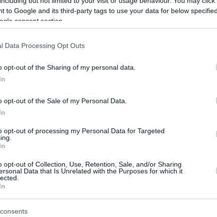
including but not limited to your visit or usage behaviour. You may click 
 to Google and its third-party tags to use your data for below specifi
Ορλάντο Μάτζικ: Το…
ogle consent section.
ενοίκιο των αδερφών
Βάγκνερ, η πάσα του
l Data Processing Opt Outs
Μπανκέρο και η
επιθετική φαντασίωση
o opt-out of the Sharing of my personal data.
In
25/NOV/23 14:14
ς έδειξαν πως οι Μάτζικ είναι… αληθινοί, μετρούν
o opt-out of the Sale of my Personal Data.
In
to opt-out of processing my Personal Data for Targeted
Μο Βάγκνερ: “Χωρίς τον
ing.
In
κόουτς Χέρμπερτ
μάλλον δεν θα ήμασταν
o opt-out of Collection, Use, Retention, Sale, and/or Sharing
εδώ τώρα” (videos)
ersonal Data that Is Unrelated with the Purposes for which it
lected.
In
10/SEP/23 18:12
Μο Βάγκνερ και Γιοχάνες Φόιγκτμαν
consents
μίλησαν με τα καλύτερα λόγια για τον