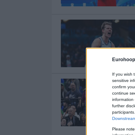
Eurohoop
If you wish 
sensitive in
confirm you
continue se
information 
further disc
participants
Downstream 
Please note