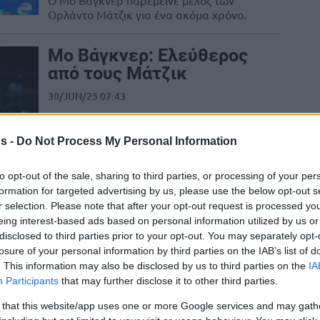
Ο Μο Βάγκνερ παρέμεινε μέλος των
Ορλάντο Μάτζικ για ένα ακόμα χρόνο.
Μο Βάγκνερ: Ελεύθερος
από τους Μάτζικ
30/JUN/25 07:43
Ο Μο Βάγκνερ έμεινε ελεύθερος από
τους Μάτζικ, που δεν ενεργοποίησαν την
s -
Do Not Process My Personal Information
team option για τη νέα χρονιά.
to opt-out of the sale, sharing to third parties, or processing of your per
formation for targeted advertising by us, please use the below opt-out s
Μο Βάγκνερ: Νοκ άουτ
r selection. Please note that after your opt-out request is processed y
για φέτος με ρήξη
eing interest-based ads based on personal information utilized by us or
χιαστού
disclosed to third parties prior to your opt-out. You may separately opt-
losure of your personal information by third parties on the IAB’s list of
23/DEC/24 09:02
. This information may also be disclosed by us to third parties on the
IA
Ο Μο Βάγκνερ υπέστη ρήξη χιαστού στο
Participants
that may further disclose it to other third parties.
αριστερό του γόνατο και θα χάσει το
 that this website/app uses one or more Google services and may gath
υπόλοιπο της σεζόν...