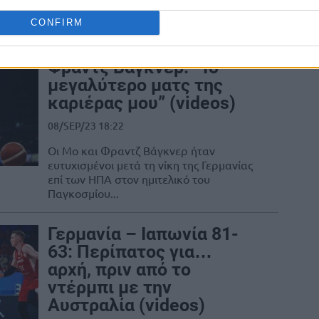
Γκόρντον Χέρμπερτ μετά την ''χρυσή''
CONFIRM
επιτυχία της...
Φραντζ Βάγκνερ: “Το
μεγαλύτερο ματς της
καριέρας μου” (videos)
08/SEP/23 18:22
Οι Μο και Φραντζ Βάγκνερ ήταν
ευτυχισμένοι μετά τη νίκη της Γερμανίας
επί των ΗΠΑ στον ημιτελικό του
Παγκοσμίου...
Γερμανία – Ιαπωνία 81-
63: Περίπατος για…
αρχή, πριν από το
ντέρμπι με την
Αυστραλία (videos)