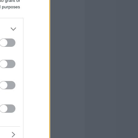
to grant or
ed purposes