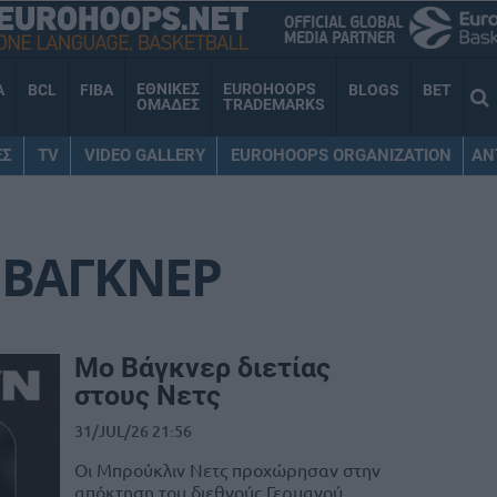
ΕΘΝΙΚΕΣ
EUROHOOPS
A
BCL
FIBA
BLOGS
BET
ΟΜΑΔΕΣ
TRADEMARKS
ΕΣ
TV
VIDEO GALLERY
EUROHOOPS ORGANIZATION
AN
 ΒΑΓΚΝΕΡ
Μο Βάγκνερ διετίας
στους Νετς
31/JUL/26 21:56
Οι Μπρούκλιν Νετς προχώρησαν στην
απόκτηση του διεθνούς Γερμανού