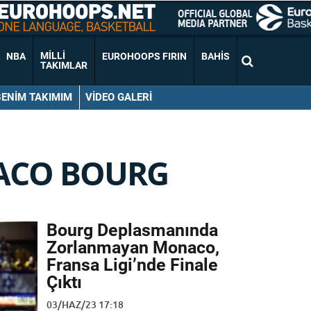
MILLI
NBA
EUROHOOPS FIRIN
BAHIS
TAKIMLAR
BENIM TAKIMIM
VIDEO GALERI
CO BOURG
Bourg Deplasmanında
Zorlanmayan Monaco,
Fransa Ligi’nde Finale
Çıktı
03/HAZ/23 17:18