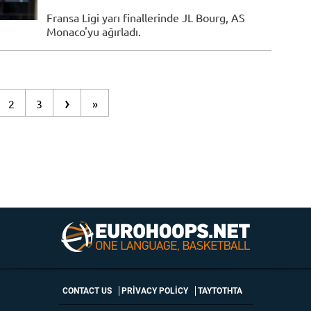
Fransa Ligi yarı finallerinde JL Bourg, AS
Monaco'yu ağırladı.
›
2
3
»
CONTACT US
PRIVACY POLICY
ΤΑΥΤΟΤΗΤΑ