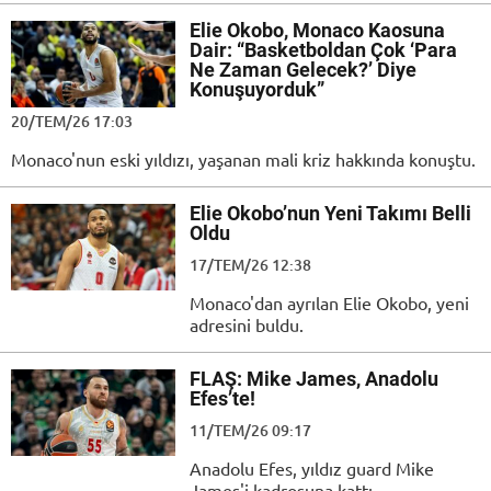
Elie Okobo, Monaco Kaosuna
Dair: “Basketboldan Çok ‘Para
Ne Zaman Gelecek?’ Diye
Konuşuyorduk”
20/TEM/26 17:03
Monaco'nun eski yıldızı, yaşanan mali kriz hakkında konuştu.
Elie Okobo’nun Yeni Takımı Belli
Oldu
17/TEM/26 12:38
Monaco'dan ayrılan Elie Okobo, yeni
adresini buldu.
FLAŞ: Mike James, Anadolu
Efes’te!
11/TEM/26 09:17
Anadolu Efes, yıldız guard Mike
James'i kadrosuna kattı.