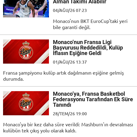
Alman Takımı Alabilir
04/AĞU/26 07:23
Monaco'nun BKT EuroCup'taki yeri
bile garanti değil.
Monaco’nun Fransa Ligi
Başvurusu Reddedildi, Kulüp
İflasın Eşiğine Geldi
01/AĞU/26 13:37
Fransa şampiyonu kulüp artık dağılmanın eşiğine gelmiş
durumda.
Monaco’ya, Fransa Basketbol
Federasyonu Tarafından Ek Süre
Tanındı
28/TEM/26 19:00
Monaco'ya bir kez daha süre verildi: Mashburn'ın devralması
kulübün tek çıkış yolu olarak kaldı.