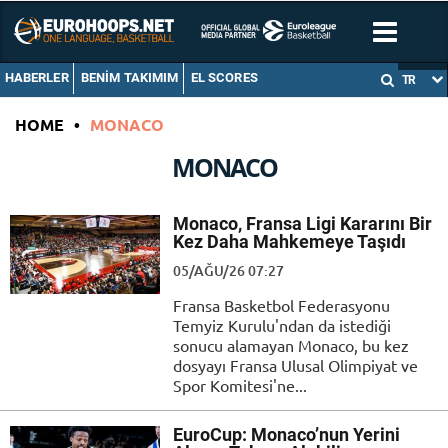
HABERLER
BENIM TAKIMIM
EL SCORES
TR
HOME
•
MONACO
MONACO
Monaco, Fransa Ligi Kararını Bir
Kez Daha Mahkemeye Taşıdı
05/AĞU/26 07:27
Fransa Basketbol Federasyonu
Temyiz Kurulu'ndan da istediği
sonucu alamayan Monaco, bu kez
dosyayı Fransa Ulusal Olimpiyat ve
Spor Komitesi'ne...
EuroCup: Monaco’nun Yerini