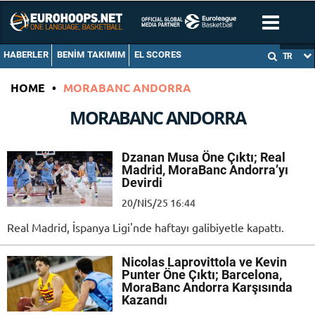
HABERLER
BENIM TAKIMIM
EL SCORES
TR
HOME
•
MORABANC ANDORRA
MORABANC ANDORRA
Dzanan Musa Öne Çıktı; Real
Madrid, MoraBanc Andorra’yı
Devirdi
20/NIS/25 16:44
Real Madrid, İspanya Ligi'nde haftayı galibiyetle kapattı.
Nicolas Laprovittola ve Kevin
Punter Öne Çıktı; Barcelona,
MoraBanc Andorra Karşısında
Kazandı