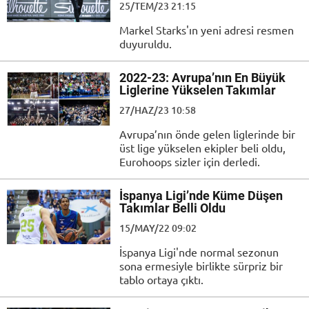
25/TEM/23 21:15
Markel Starks'ın yeni adresi resmen
duyuruldu.
2022-23: Avrupa’nın En Büyük
Liglerine Yükselen Takımlar
27/HAZ/23 10:58
Avrupa’nın önde gelen liglerinde bir
üst lige yükselen ekipler beli oldu,
Eurohoops sizler için derledi.
İspanya Ligi’nde Küme Düşen
Takımlar Belli Oldu
15/MAY/22 09:02
İspanya Ligi'nde normal sezonun
sona ermesiyle birlikte sürpriz bir
tablo ortaya çıktı.