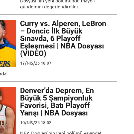
Dosyası'nın yeni bölümünde Playoff
gündemini değerlendirdiler.
Curry vs. Alperen, LeBron
– Doncic İlk Büyük
Sınavda, 6 Playoff
Eşleşmesi | NBA Dosyası
(VIDEO)
17/NIS/25 18:07
nda!
Denver’da Deprem, En
Büyük 5 Şampiyonluk
Favorisi, Batı Playoff
Yarışı | NBA Dosyası
10/NIS/25 18:02
NBA Dosyası'nın yeni bölümü yayında!