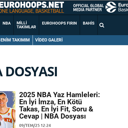
MILLI
NBA
EUROHOOPS FIRIN
BAHIS
TAKIMLAR
BENIM TAKIMIM
VIDEO GALERI
 DOSYASI
2025 NBA Yaz Hamleleri:
En İyi İmza, En Kötü
Takas, En İyi Fit, Soru &
Cevap | NBA Dosyası
09/TEM/25 12:24