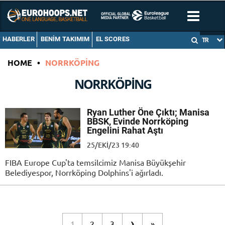
HABERLER
BENIM TAKIMIM
EL SCORES
TR
HOME
•
NORRKÖPING
NORRKÖPING
Ryan Luther Öne Çıktı; Manisa
BBSK, Evinde Norrköping
Engelini Rahat Aştı
25/EKI/23 19:40
FIBA Europe Cup'ta temsilcimiz Manisa Büyükşehir
Belediyespor, Norrköping Dolphins'i ağırladı.
›
1
2
3
»