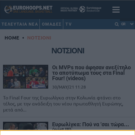
ΤΕΛΕΥΤΑΙΑ ΝΕΑ
ΟΜΑΔΕΣ
TV
GR
HOME
•
ΝΟΤΣΙΟΝΙ
ΝΟΤΣΙΟΝΙ
Οι MVPs που άφησαν ανεξίτηλο
το αποτύπωμα τους στα Final
Four! (videos)
30/MAY/21 11:28
Το Final Four της Ευρωλίγκα στην Κολωνία φτάνει στο
τέλος, με την ανάδειξη του νέου πρωταθλητή Ευρώπης,
μετά από...
Ευρωλίγκα: Πού να ‘σαι τώρα…
(part III)