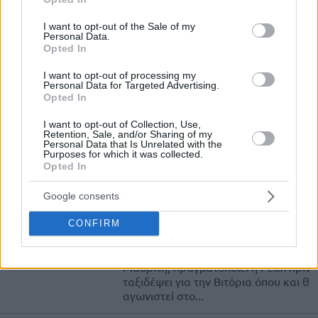
use your data for below specified purposes in below Google
Η δεκαετία 2010-2019 ολοκληρώνεται και η Ομοσπονδία
consent section.
Μπάσκετ της Αργεντινής ανακοίνωσε την κορυφαία
I want to opt-out of the Sale of my
Personal Data.
πεντάδα παικτών που εκπροσώπησε την χώρα....
Opted In
Ευρωλίγκα: Οι MVPs που
I want to opt-out of processing my
Personal Data for Targeted Advertising.
έγραψαν ιστορία στα Final
Opted In
Fours! (videos)
18/MAY/19 18:11
I want to opt-out of Collection, Use,
Retention, Sale, and/or Sharing of my
Personal Data that Is Unrelated with the
Ο τελικός του Final Four της Βιτόρια είναι "προ των πυλών"
Purposes for which it was collected.
και όλοι έχουν στραμμένα στα βλέμματα τους στους...
Opted In
Η έκπληξη του Νοτσιόνι στην
Google consents
προπόνηση της Ρεάλ! (video)
CONFIRM
14/MAY/19 15:09
Τις τελευταίες της προπονήσεις στην
Μαδρίτη, πραγματοποιεί η Ρεάλ πριν
ταξιδέψει για την Βιτόρια όπου και θ
αγωνιστεί στο...