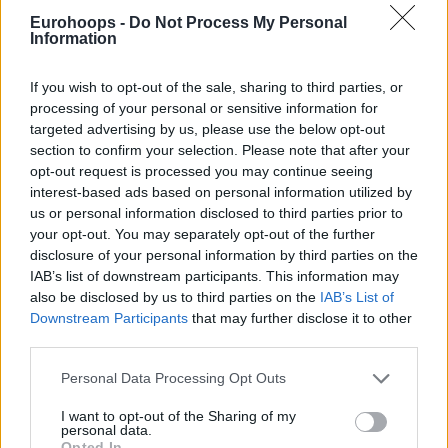
11/MAY/20 16:08
Eurohoops -
Do Not Process My Personal
Information
Πολλοί αναρωτιούνται κατά καιρούς
τι κάνουν σήμερα οι παλιοί αστέρες
της Ευρωλίγκα και το Eurohoops σας
If you wish to opt-out of the sale, sharing to third parties, or
παρουσιάζει 30 παλαίμαχους...
processing of your personal or sensitive information for
targeted advertising by us, please use the below opt-out
section to confirm your selection. Please note that after your
Νοτσιόνι για Ντόντσιτς: “Αυτό
opt-out request is processed you may continue seeing
που κατάφερε σε πέντε χρόνια
είναι ιστορικό”
interest-based ads based on personal information utilized by
us or personal information disclosed to third parties prior to
02/MAY/20 21:21
your opt-out. You may separately opt-out of the further
Με τα καλύτερα λόγια για τον
disclosure of your personal information by third parties on the
Λούκα Ντόντσιτς και την μπασκετική
IAB’s list of downstream participants. This information may
του εξέλιξη μίλησε ο άλλοτε
also be disclosed by us to third parties on the
IAB’s List of
συμπαίκτης του Αντρές...
Downstream Participants
that may further disclose it to other
third parties.
Αργεντινή: Η κορυφαία πεντάδα
Please note that this website/app uses one or more Google
Personal Data Processing Opt Outs
της δεκαετίας με Τζινόμπιλι
services and may gather and store information including but
και Σκόλα! (photo)
not limited to your visit or usage behaviour. You may click to
I want to opt-out of the Sharing of my
20/DEC/19 17:50
personal data.
grant or deny consent to Google and its third-party tags to
Opted In