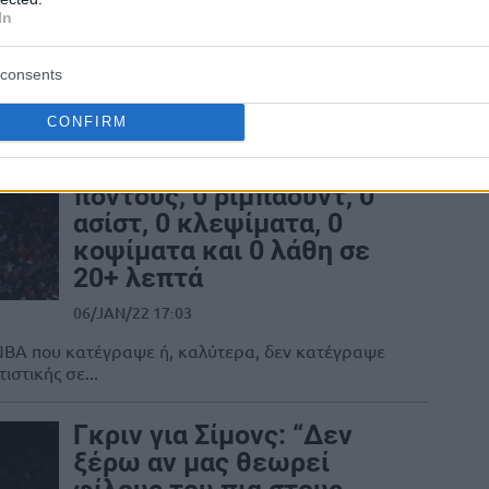
Ο Ντάνι Γκριν υπέστη τρομακτικό
In
τραυματισμό στο αριστερό γόνατο μόλις
στο τρίτο λεπτό του Game 6 των Σίξερς
consents
με...
CONFIRM
Ντάνι Γκριν, ο
δωδέκατος με 0
πόντους, 0 ριμπάουντ, 0
ασίστ, 0 κλεψίματα, 0
κοψίματα και 0 λάθη σε
20+ λεπτά
06/JAN/22 17:03
 ΝΒΑ που κατέγραψε ή, καλύτερα, δεν κατέγραψε
ιστικής σε...
Γκριν για Σίμονς: “Δεν
ξέρω αν μας θεωρεί