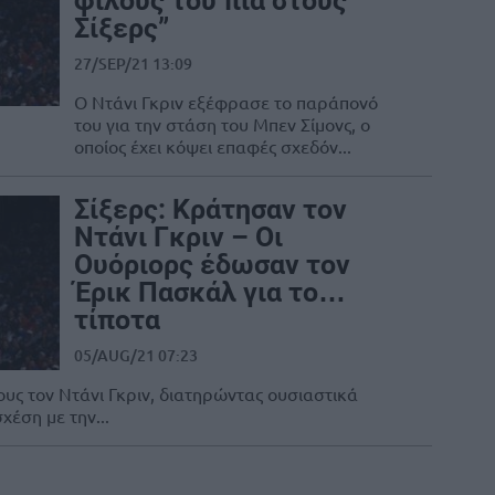
φίλους του πια στους
Σίξερς”
27/SEP/21 13:09
Ο Ντάνι Γκριν εξέφρασε το παράπονό
του για την στάση του Μπεν Σίμονς, ο
οποίος έχει κόψει επαφές σχεδόν...
Σίξερς: Κράτησαν τον
Ντάνι Γκριν – Οι
Ουόριορς έδωσαν τον
Έρικ Πασκάλ για το…
τίποτα
05/AUG/21 07:23
ους τον Ντάνι Γκριν, διατηρώντας ουσιαστικά
έση με την...