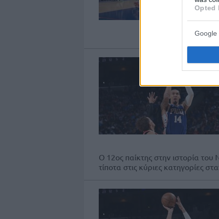
Opted 
Google 
Ο 12ος παίκτης στην ιστορία του
τίποτα στις κύριες κατηγορίες στατ