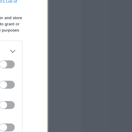
B’s List of
er and store
to grant or
ed purposes