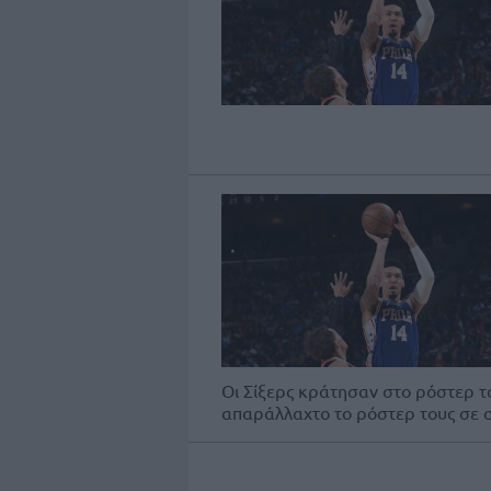
Οι Σίξερς κράτησαν στο ρόστερ τ
απαράλλαχτο το ρόστερ τους σε σχ