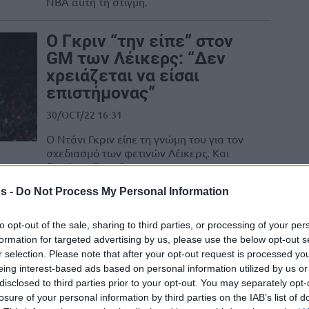
ΝΒΑ αυτή τη στιγμή.
Ο Γκριν “την είπε” στον
GM των Λέικερς: “Δεν
χρειάζεται να είσαι
επιστήμονας”
30/OCT/22 16:31
Ο Ντάνι Γκριν είπε τη γνώμη του για τον
σχεδιασμό των φετινών Λέικερς. Και
δεν ήταν θετική.
s -
Do Not Process My Personal Information
Σίξερς: Πήραν τον
ΝτιΆντονι Μέλτον αντί
to opt-out of the sale, sharing to third parties, or processing of your per
του τραυματία Ντάνι
formation for targeted advertising by us, please use the below opt-out s
Γκριν
r selection. Please note that after your opt-out request is processed y
eing interest-based ads based on personal information utilized by us or
24/JUN/22 07:21
disclosed to third parties prior to your opt-out. You may separately opt-
losure of your personal information by third parties on the IAB’s list of
Οι Σίξερς έδωσαν τα δικαιώματα του