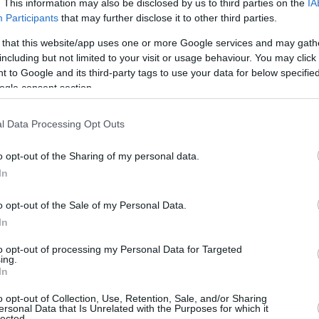
. This information may also be disclosed by us to third parties on the
IA
Νο23 στο ντραφτ και τον τραυματία
Participants
that may further disclose it to other third parties.
Ντάνι Γκριν στους Γκρίζλις, για να
αποκτήσουν...
 that this website/app uses one or more Google services and may gath
including but not limited to your visit or usage behaviour. You may click 
 to Google and its third-party tags to use your data for below specifi
Ντάνι Γκριν: Διπλή ρήξη
ogle consent section.
συνδέσμων, έξω για ένα
χρόνο
l Data Processing Opt Outs
14/MAY/22 13:58
o opt-out of the Sharing of my personal data.
Ο Ντάνι Γκριν υπέστη διπλή ρήξη στον
In
πρόσθιο και στον πλάγιο σύνδεσμο του
αριστερού του γονάτου και προβλέπεται
να...
o opt-out of the Sale of my Personal Data.
In
Σίξερς: Τρομακτικός
to opt-out of processing my Personal Data for Targeted
τραυματισμός του Ντάνι
ing.
In
Γκριν στο γόνατο (Video)
o opt-out of Collection, Use, Retention, Sale, and/or Sharing
13/MAY/22 07:54
ersonal Data that Is Unrelated with the Purposes for which it
lected.