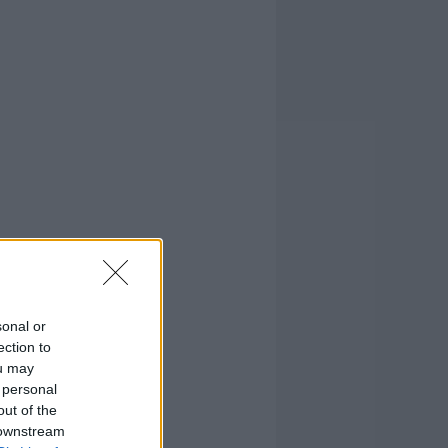
sonal or
ection to
ou may
 personal
out of the
 downstream