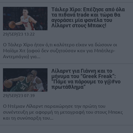
Tάιλερ Χίρο: Επέζησε από όλα
τα πιθανά trade και τώρα θα
αγοράσει μία φανέλα του
Λίλαρντ στους Μπακς!
29/SEP/23 13:22
Ο Τάιλερ Χίρο ήταν ό,τι καλύτερο είχαν να δώσουν οι
Μαϊάμι Χιτ (αφού δεν συζητούσαν καν για Μπάτλερ-
Αντεμπάγιο) για...
Λίλαρντ για Γιάννη και το
μήνυμα του “Greek Freak”:
“Πάμε να πάρουμε το γ@#νο
πρωτάθλημα”
29/SEP/23 07:39
Ο Ντέμιαν Λίλαρντ παραχώρησε την πρώτη του
συνέντευξη με αφορμή τη μεταγραφή του στους Μπακς
και τη συνύπαρξη του...