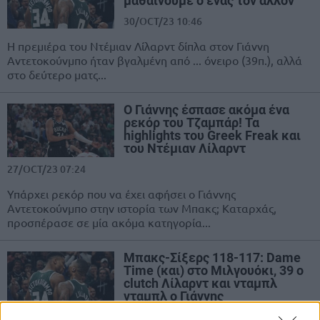
μαθαίνουμε ο ένας τον άλλον”
30/OCT/23 10:46
Η πρεμιέρα του Ντέμιαν Λίλαρντ δίπλα στον Γιάννη
Αντετοκούνμπο ήταν βγαλμένη από ... όνειρο (39π.), αλλά
στο δεύτερο ματς...
Ο Γιάννης έσπασε ακόμα ένα
ρεκόρ του Τζαμπάρ! Τα
highlights του Greek Freak και
του Ντέμιαν Λίλαρντ
27/OCT/23 07:24
Υπάρχει ρεκόρ που να έχει αφήσει ο Γιάννης
Αντετοκούνμπο στην ιστορία των Μπακς; Καταρχάς,
προσπέρασε σε μία ακόμα κατηγορία...
Μπακς-Σίξερς 118-117: Dame
Time (και) στο Μιλγουόκι, 39 ο
clutch Λίλαρντ και νταμπλ
νταμπλ ο Γιάννης
27/OCT/23 07:17