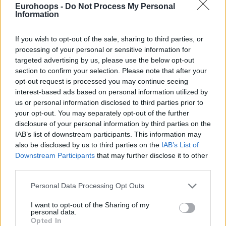
Eurohoops -
Do Not Process My Personal
Information
Γιάννης και Λίλαρντ έπαιξαν για πρώτη φορά μαζί σε
επίσημο ματς των Μπακς. Η νίκη με 118-117 ήρθε
δύσκολα...
If you wish to opt-out of the sale, sharing to third parties, or
processing of your personal or sensitive information for
Γιάννης και Λίλαρντ έλαμψαν
targeted advertising by us, please use the below opt-out
στη νίκη των Μπακς επί των
section to confirm your selection. Please note that after your
Γκρίζλις, επέστρεψε ο
opt-out request is processed you may continue seeing
Μίντλετον
interest-based ads based on personal information utilized by
21/OCT/23 07:10
us or personal information disclosed to third parties prior to
your opt-out. You may separately opt-out of the further
O Γιάννης Αντετοκούνμπο κι ο Ντέμιαν Λίλαρντ έλαμψαν
disclosure of your personal information by third parties on the
στη νίκη των Μπακς με 124-116 επί των Γκρίζλις στο
IAB’s list of downstream participants. This information may
Μιλγουόκι,...
also be disclosed by us to third parties on the
IAB’s List of
Downstream Participants
that may further disclose it to other
Mπακς: Νταμπλ νταμπλ στο …
third parties.
ρελαντί ο Γιάννης, κακός ο
Λίλαρντ και νίκη για τους
Please note that this website/app uses one or more Google
Personal Data Processing Opt Outs
Θάντερ
services and may gather and store information including but
not limited to your visit or usage behaviour. You may click to
I want to opt-out of the Sharing of my
18/OCT/23 06:59
personal data.
grant or deny consent to Google and its third-party tags to
Opted In
Ο Γιάννης Αντετοκούνμπο πρόλαβε να κάνει νταμπλ νταμπλ
use your data for below specified purposes in below Google