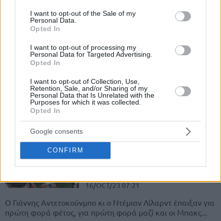
σε 25 λεπτά, ο Ντέμιαν Λίλαρντ όμως βρέθηκε μακριά από
consent section.
I want to opt-out of the Sale of my
τον...
Personal Data.
Opted In
Γιάννης για τη συνεργασία με
I want to opt-out of processing my
τον Λίλαρντ: “Θα είμαι
Personal Data for Targeted Advertising.
ειλικρινής. Ποτέ δεν ήμουν
Opted In
τόσο ανοικτός μέσα στο
γήπεδο”
I want to opt-out of Collection, Use,
Retention, Sale, and/or Sharing of my
16/OCT/23 08:16
Personal Data that Is Unrelated with the
Purposes for which it was collected.
O Γιάννης Αντετοκούνμπο κι ο Ντέμιαν Λίλαρντ
Opted In
μοιράστηκαν τις σκέψεις και τις απόψεις τους για το πρώτο
κοινό τους...
Google consents
CONFIRM
Γιάννης και Λίλαρντ μαζί για
πρώτη φορά και νίκη των
Μπακς επί των Λέικερς
16/OCT/23 07:21
Ο Γιάννης Αντετοκούνμπο κι ο Ντέμιαν Λίλαρντ έπαιξαν για
πρώτη φορά φέτος, για πρώτη φορά μαζί και οι Μπακς...