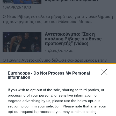
13/APR/26 18:13
Ο Ντοκ Ρίβερς έστειλε το μήνυμά του, για την ολοκλήρωση
της συνεργασίας του, με τους Μιλγουόκι Μπακς.
Αντετοκούνμπο: “Σοκ η
απόλυση Ρίβερς, απίθανος
προπονητής” (video)
13/APR/26 12:46
Ο Γιάννης Αντετοκούνμπο δήλωσε σοκαρισμένος με την
απομάκρυνση του Ντοκ Ρίβερς από τον πάγκο των Μπακς.
Eurohoops -
Do Not Process My Personal
Information
Ντοκ Ρίβερς: Τέλος από Μπακς
13/APR/26 09:15
If you wish to opt-out of the sale, sharing to third parties, or
Παρελθόν ο Ντοκ Ρίβερς από τον
processing of your personal or sensitive information for
πάγκο των Μπακς.
targeted advertising by us, please use the below opt-out
section to confirm your selection. Please note that after your
opt-out request is processed you may continue seeing
Ρίβερς για Γιάννη: “Δεν είναι