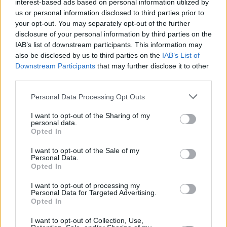
ακόμα υγιής” – Νέα συντριβή
interest-based ads based on personal information utilized by
για Μπακς από Μπλέιζερς
us or personal information disclosed to third parties prior to
your opt-out. You may separately opt-out of the further
26/MAR/26 07:35
disclosure of your personal information by third parties on the
Ο Γιάννης Αντετοκούνμπο δεν αγωνίστηκε σε πέμπτο
IAB’s list of downstream participants. This information may
συνεχόμενο παιχνίδι κι ο Ντοκ Ρίβερς δήλωσε πως, ακόμα
also be disclosed by us to third parties on the
IAB’s List of
δεν είναι υγιής...
Downstream Participants
that may further disclose it to other
third parties.
Ρίβερς για Γιάννη: “Είναι κοντά
Please note that this website/app uses one or more Google
στην επιστροφή, αλλά δεν ξέρω
Personal Data Processing Opt Outs
services and may gather and store information including but
πόσο σύντομα”
not limited to your visit or usage behaviour. You may click to
I want to opt-out of the Sharing of my
02/MAR/26 09:04
personal data.
grant or deny consent to Google and its third-party tags to
Opted In
use your data for below specified purposes in below Google
Ο Γιάννης Αντετοκούνμπο έχει να παίξει από τις 24
consent section.
Ιανουαρίου και ο Ντοκ Ρίβερς δεν μπορεί να πει με...
I want to opt-out of the Sale of my
Personal Data.
Opted In
Ο Ντοκ Ρίβερς τρόλαρε τον
Σαμς Σαράνια: “Ο Γιάννης θέλει
I want to opt-out of processing my
να τον… ανταλλάξει” (Video)
Personal Data for Targeted Advertising.
Opted In
06/FEB/26 09:55
I want to opt-out of Collection, Use,
Ο Ντοκ Ρίβερς είχε όρεξη για... τρολάρισμα, σχετικά με το