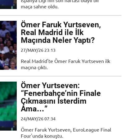
İspanya Ligi'nin son haftası olaylı bir
maça sahne oldu.
Ömer Faruk Yurtseven,
Real Madrid ile İlk
Maçında Neler Yaptı?
27/MAY/26 23:13
Real Madrid'te Ömer Faruk Yurtseven ilk
maçına çıktı.
Ömer Yurtseven:
“Fenerbahçe’nin Finale
Çıkmasını İsterdim
Ama…”
24/MAY/26 07:34
Ömer Faruk Yurtseven, EuroLeague Final
Four'unda konuştu.