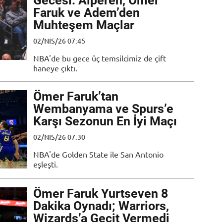
Gecesi: Alperen, Ömer
Faruk ve Adem’den
Muhteşem Maçlar
02/NIS/26 07:45
NBA'de bu gece üç temsilcimiz de çift
haneye çıktı.
Ömer Faruk’tan
Wembanyama ve Spurs’e
Karşı Sezonun En İyi Maçı
02/NIS/26 07:30
NBA'de Golden State ile San Antonio
eşleşti.
Ömer Faruk Yurtseven 8
Dakika Oynadı; Warriors,
Wizards’a Geçit Vermedi