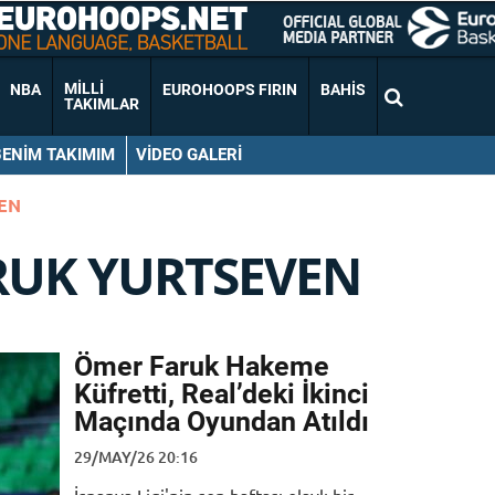
MILLI
NBA
EUROHOOPS FIRIN
BAHIS
TAKIMLAR
BENIM TAKIMIM
VIDEO GALERI
EN
RUK YURTSEVEN
Ömer Faruk Hakeme
Küfretti, Real’deki İkinci
Maçında Oyundan Atıldı
29/MAY/26 20:16