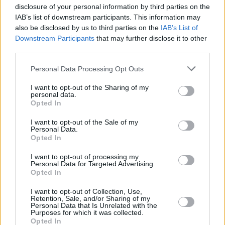
El Zalgiris ya está a una victoria
disclosure of your personal information by third parties on the
de Belgrado
IAB’s list of downstream participants. This information may
24/ABR/18 22:05
also be disclosed by us to third parties on the
IAB’s List of
Downstream Participants
that may further disclose it to other
El Zalgiris derrotó al Olympiacos en
third parties.
un ambiente increíble creado por los
aficionados del equipo de Kaunas se
Please note that this website/app uses one or more Google
Personal Data Processing Opt Outs
puso...
services and may gather and store information including but
not limited to your visit or usage behaviour. You may click to
I want to opt-out of the Sharing of my
personal data.
Euroliga: titulares contra
grant or deny consent to Google and its third-party tags to
Opted In
suplentes, ¿quiénes anotan
use your data for below specified purposes in below Google
más?
consent section.
I want to opt-out of the Sale of my
Personal Data.
21/MAR/18 13:38
Opted In
Eurohoops analiza el rendimiento ofensivo de los titulares y
I want to opt-out of processing my
los suplentes de los 16 equipos de Euroliga, la correlación...
Personal Data for Targeted Advertising.
Opted In
Euroliga: Valoración de los 16
I want to opt-out of Collection, Use,
contendientes (cuarta parte)
Retention, Sale, and/or Sharing of my
Personal Data that Is Unrelated with the
04/ENE/18 16:01
Purposes for which it was collected.
Opted In
Con otras cinco jornadas, así como la