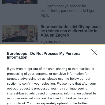
El Olympiacos ya conoce las
condiciones para unirse a la Liga
ABA.
Representantes del Olympiacos
se reúnen con el director de la
ABA en Zagreb
10/ABR/19 21:23
El GM y el director de marketing del Olympiacos se
Eurohoops -
Do Not Process My Personal
reunieron con Kresimir Novosel, pero la decisión y el...
Information
El Olympiacos aplasta al PAOK
If you wish to opt-out of the sale, sharing to third parties, or
en su primer partido preparativo
processing of your personal or sensitive information for
30/AGO/18 23:09
targeted advertising by us, please use the below opt-out
section to confirm your selection. Please note that after your
El Olympiacos jugó su primer partido
opt-out request is processed you may continue seeing
preparativo ante uno de sus eternos
interest-based ads based on personal information utilized by
rivales y lo apisonó en un partido...
us or personal information disclosed to third parties prior to
your opt-out. You may separately opt-out of the further