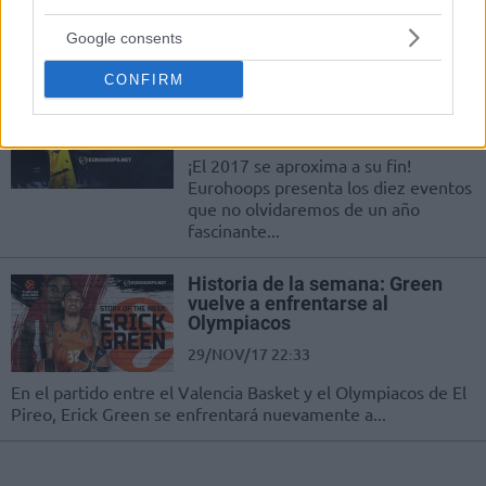
mitad de la temporada regular de
Google consents
Euroliga, ya siendo parte de la...
CONFIRM
¡Top 10 de eventos del año 2017!
30/DIC/17 11:21
¡El 2017 se aproxima a su fin!
Eurohoops presenta los diez eventos
que no olvidaremos de un año
fascinante...
Historia de la semana: Green
vuelve a enfrentarse al
Olympiacos
29/NOV/17 22:33
En el partido entre el Valencia Basket y el Olympiacos de El
Pireo, Erick Green se enfrentará nuevamente a...