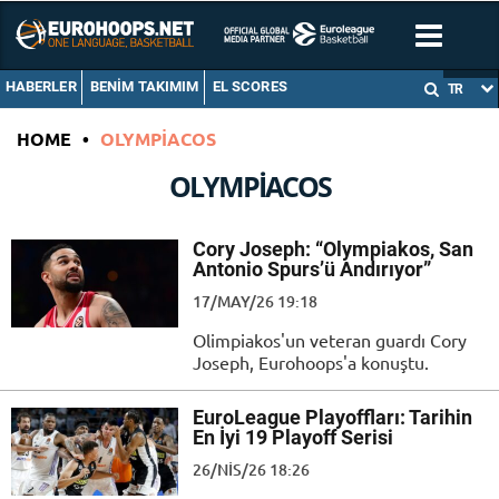
HABERLER
BENIM TAKIMIM
EL SCORES
TR
HOME
•
OLYMPIACOS
OLYMPIACOS
Cory Joseph: “Olympiakos, San
Antonio Spurs’ü Andırıyor”
17/MAY/26 19:18
Olimpiakos'un veteran guardı Cory
Joseph, Eurohoops'a konuştu.
EuroLeague Playoffları: Tarihin
En İyi 19 Playoff Serisi
26/NIS/26 18:26