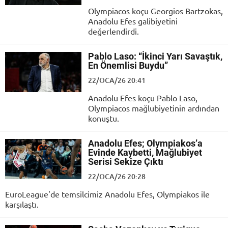
Olympiacos koçu Georgios Bartzokas,
Anadolu Efes galibiyetini
değerlendirdi.
Pablo Laso: “İkinci Yarı Savaştık,
En Önemlisi Buydu”
22/OCA/26 20:41
Anadolu Efes koçu Pablo Laso,
Olympiacos mağlubiyetinin ardından
konuştu.
Anadolu Efes; Olympiakos’a
Evinde Kaybetti, Mağlubiyet
Serisi Sekize Çıktı
22/OCA/26 20:28
EuroLeague'de temsilcimiz Anadolu Efes, Olympiakos ile
karşılaştı.