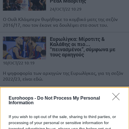
Ρεάλ Μαδρίτης
24/OCT/22 10:29
Ο Ουίλ Κλάιμπερν θυμήθηκε το κομβικό ματς της σεζόν
2016/17, που τον έκανε να δουλέψει στο σουτ του.
Ευρωλίγκα: Μίροτιτς &
Καλάθης οι πιο…
“πεινασμένοι”, σύμφωνα με
τους αρχηγούς
10/OCT/22 10:19
Η ψηφοφορία των αρχηγών της Ευρωλίγκας, για τη σεζόν
2022/23, είναι εδώ.
Ευρωλίγκα: Οι κορυφαίοι
παίκτες (20-1)
Eurohoops -
Do Not Process My Personal
Information
06/OCT/22 11:24
Το ετήσιο "ranking" των παικτών της Ευρωλίγκα από το
If you wish to opt-out of the sale, sharing to third parties, or
Eurohoops άλλαξε μορφή και φέτος θα παρουσιαστεί με
processing of your personal or sensitive information for
διαφορετικό τρόπο,...
targeted advertising by us, please use the below opt-out