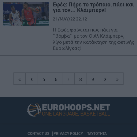
Εφές: Πήρε το τρόπαιο, πάει και
για τον… Κλάιμπερν!
21/MAY/22 22:12
Η Εφές φαίνεται πως πάει για
''βόμβα'' με τον Ουίλ Κλάιμπερν,
λίγο μετά την κατάκτηση της φετινής
Ευρωλίγκας!
‹
›
«
5
6
7
8
9
»
CONTACT US
PRIVACY POLICY
ΤΑΥΤΟΤΗΤΑ