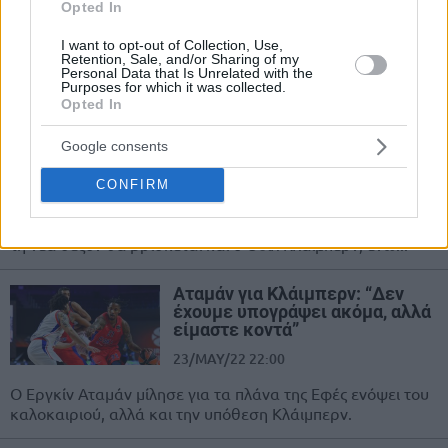
07/JUN/22 10:02
Opted In
Oι back to back πρωταθλητές Ευρώπης δεν σκέφτονται να
I want to opt-out of Collection, Use,
αφήσουν εύκολα το θρόνο τους. Ειδικά με μεταγραφές
Retention, Sale, and/or Sharing of my
Personal Data that Is Unrelated with the
όπως αυτή...
Purposes for which it was collected.
Opted In
Εφές: Κρατάει Ντάνστον,
τελειώνει του Κλάιμπερν, πάει
Google consents
αλλού ο Νίμπο
CONFIRM
06/JUN/22 12:24
Ο Μπράιαντ Ντάνστον θα παραμείνει στην Εφές, εκεί όπου
τη νέα σεζόν θα βρίσκεται και ο Ουίλ Κλάιμπερν, ενώ...
Αταμάν για Κλάιμπερν: “Δεν
έχουμε υπογράψει ακόμα, αλλά
είμαστε κοντά”
23/MAY/22 22:00
Ο Εργκίν Αταμάν μίλησε για τα πλάνα της Εφές ενόψει του
καλοκαιριού, αλλά και την υπόθεση Κλάιμπερν.