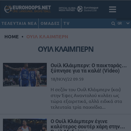
ΤΕΛΕΥΤΑΙΑ ΝΕΑ
ΟΜΑΔΕΣ
TV
GR
HOME
•
ΟΥΙΛ ΚΛΑΙΜΠΕΡΝ
ΟΥΙΛ ΚΛΑΙΜΠΕΡΝ
Ουίλ Κλάιμπερν: Ο παικταράς…
ξύπνησε για τα καλά! (Video)
18/NOV/22 09:59
Η σεζόν του Ουίλ Κλάιμπερν (και)
στην Έφες Αναντολού κυλάει ως
τώρα εξαιρετικά, αλλά ειδικά στα
τελευταία τρία παιχνίδια...
Ο Ουίλ Κλάιμπερν έγινε
καλύτερος σουτέρ χάρη στην…