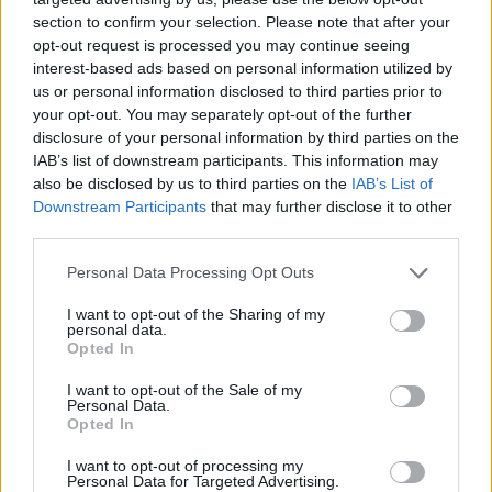
section to confirm your selection. Please note that after your
opt-out request is processed you may continue seeing
Κλάιμπερν στο Eurohoops: “Αν
δεν γινόταν ο πόλεμος, δεν θα
interest-based ads based on personal information utilized by
άφηνα ποτέ την ΤΣΣΚΑ”
us or personal information disclosed to third parties prior to
your opt-out. You may separately opt-out of the further
04/OCT/22 11:55
disclosure of your personal information by third parties on the
Ο Ουίλ Κλάμπερν μίλησε στο Eurohoops για τη νέα σεζόν
IAB’s list of downstream participants. This information may
με την Έφες, ενώ αναφέρθηκε στην ΤΣΣΚΑ, αλλά και...
also be disclosed by us to third parties on the
IAB’s List of
Downstream Participants
that may further disclose it to other
third parties.
Ευρωλίγκα: Οι δέκα κορυφαίες
μεταγραφές του φετινού
Please note that this website/app uses one or more Google
Personal Data Processing Opt Outs
καλοκαιριού (videos)
services and may gather and store information including but
20/SEP/22 20:20
not limited to your visit or usage behaviour. You may click to
I want to opt-out of the Sharing of my
personal data.
grant or deny consent to Google and its third-party tags to
Η σεζόν πλησιάζει και το Eurohoops παρουσιάζει τις δέκα
Opted In
use your data for below specified purposes in below Google
κορυφαίες μεταγραφές του καλοκαιριού!
consent section.
I want to opt-out of the Sale of my
Personal Data.
Έφες Αναντολού: Κλάιμπερν
Opted In
διετίας στους πρωταθλητές
Ευρώπης
I want to opt-out of processing my
Personal Data for Targeted Advertising.