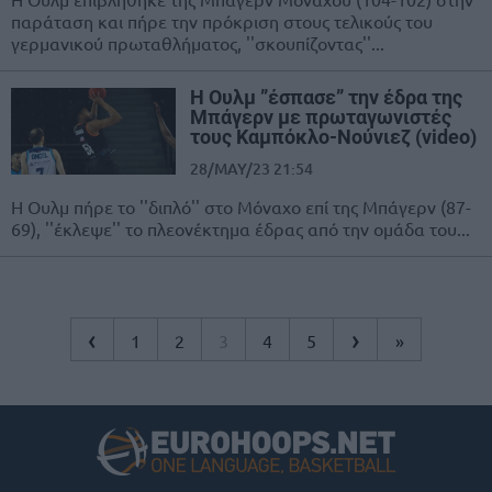
παράταση και πήρε την πρόκριση στους τελικούς του
γερμανικού πρωταθλήματος, ''σκουπίζοντας''...
Η Ουλμ ”έσπασε” την έδρα της
Μπάγερν με πρωταγωνιστές
τους Καμπόκλο-Νούνιεζ (video)
28/MAY/23 21:54
Η Ουλμ πήρε το ''διπλό'' στο Μόναχο επί της Μπάγερν (87-
69), ''έκλεψε'' το πλεονέκτημα έδρας από την ομάδα του...
‹
›
1
2
3
4
5
»