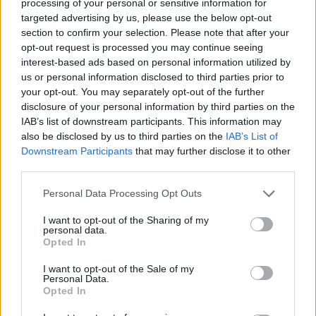
processing of your personal or sensitive information for
η νέα χρονιά στο EuroCup.
targeted advertising by us, please use the below opt-out
section to confirm your selection. Please note that after your
Μπρούνο Καμπόκλο: “Πήγε,
opt-out request is processed you may continue seeing
είδε, νίκησε” με την Ουλμ και
interest-based ads based on personal information utilized by
συνεχίζει στη Βενέτσια!
us or personal information disclosed to third parties prior to
30/JUN/23 12:40
your opt-out. You may separately opt-out of the further
disclosure of your personal information by third parties on the
Ο Μπρούνο Καμπόκλο αποχωρεί από την πρωταθλήτρια
IAB’s list of downstream participants. This information may
Γερμανίας Ουλμ με την οποία αναδείχτηκε πρωταθλητής σε
also be disclosed by us to third parties on the
IAB’s List of
λιγότερο από έξι μήνες...
Downstream Participants
that may further disclose it to other
third parties.
Οι πρωταθλητές στο Τοπ10 των
ευρωπαϊκών λιγκών (πίνακας)
Please note that this website/app uses one or more Google
Personal Data Processing Opt Outs
services and may gather and store information including but
24/JUN/23 08:43
not limited to your visit or usage behaviour. You may click to
I want to opt-out of the Sharing of my
personal data.
H σεζόν 2022-23 ολοκληρώθηκε και
grant or deny consent to Google and its third-party tags to
Opted In
τυπικά και το Eurohoops σας
use your data for below specified purposes in below Google
παρουσιάζει τους πρωταθλητές στο
consent section.
I want to opt-out of the Sale of my
Τοπ10 των ευρωπαϊκών λιγκών...
Personal Data.
Opted In
Ουλμ: Ολοκλήρωσε το θαύμα,