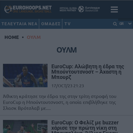
ΤΕΛΕΥΤΑΙΑ ΝΕΑ
ΟΜΑΔΕΣ
TV
GR
HOME
•
ΟΥΛΜ
ΟΥΛΜ
EuroCup: Αλώβητη η έδρα της
Μπούντουτσνοστ – Άχαστη η
Μπουρζ
17/OCT/23 21:23
Άθικτη κράτησε την έδρα της στην τρίτη στροφή του
EuroCup η Μπούντουτσνοστ, η οποία επιβλήθηκε της
Σλασκ Βρότσλαβ με....
EuroCup: Ο Φελίζ με buzzer
χάρισε την πρώτη νίκη στη