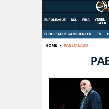
YEREL
EUROLEAGUE
BCL
FIBA
LIGLER
EUROLEAGUE GAMECENTER
TV
HOME
•
PABLO LASO
PA