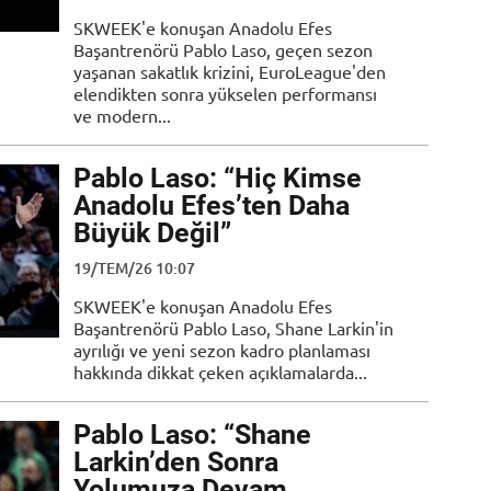
SKWEEK'e konuşan Anadolu Efes
Başantrenörü Pablo Laso, geçen sezon
yaşanan sakatlık krizini, EuroLeague'den
elendikten sonra yükselen performansı
ve modern...
Pablo Laso: “Hiç Kimse
Anadolu Efes’ten Daha
Büyük Değil”
19/TEM/26 10:07
SKWEEK'e konuşan Anadolu Efes
Başantrenörü Pablo Laso, Shane Larkin'in
ayrılığı ve yeni sezon kadro planlaması
hakkında dikkat çeken açıklamalarda...
Pablo Laso: “Shane
Larkin’den Sonra
Yolumuza Devam