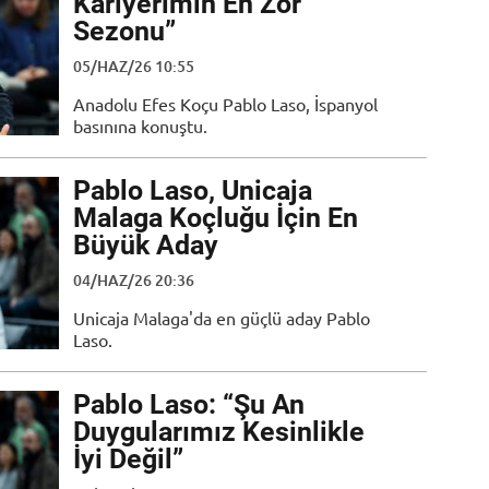
Kariyerimin En Zor
Sezonu”
05/HAZ/26 10:55
Anadolu Efes Koçu Pablo Laso, İspanyol
basınına konuştu.
Pablo Laso, Unicaja
Malaga Koçluğu İçin En
Büyük Aday
04/HAZ/26 20:36
Unicaja Malaga'da en güçlü aday Pablo
Laso.
Pablo Laso: “Şu An
Duygularımız Kesinlikle
İyi Değil”