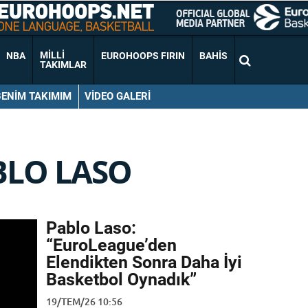
MILLI
NBA
EUROHOOPS FIRIN
BAHIS
TAKIMLAR
BENIM TAKIMIM
VIDEO GALERI
BLO LASO
Pablo Laso:
“EuroLeague’den
Elendikten Sonra Daha İyi
Basketbol Oynadık”
19/TEM/26 10:56