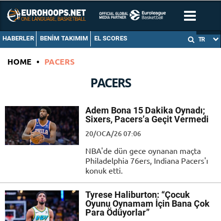
HABERLER
BENIM TAKIMIM
EL SCORES
TR
HOME
•
PACERS
PACERS
Adem Bona 15 Dakika Oynadı;
Sixers, Pacers’a Geçit Vermedi
20/OCA/26 07:06
NBA'de dün gece oynanan maçta
Philadelphia 76ers, Indiana Pacers'ı
konuk etti.
Tyrese Haliburton: “Çocuk
Oyunu Oynamam İçin Bana Çok
Para Ödüyorlar”