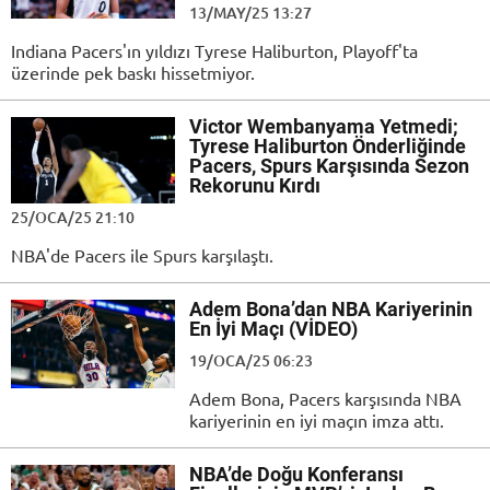
13/MAY/25 13:27
Indiana Pacers'ın yıldızı Tyrese Haliburton, Playoff'ta
üzerinde pek baskı hissetmiyor.
Victor Wembanyama Yetmedi;
Tyrese Haliburton Önderliğinde
Pacers, Spurs Karşısında Sezon
Rekorunu Kırdı
25/OCA/25 21:10
NBA'de Pacers ile Spurs karşılaştı.
Adem Bona’dan NBA Kariyerinin
En İyi Maçı (VİDEO)
19/OCA/25 06:23
Adem Bona, Pacers karşısında NBA
kariyerinin en iyi maçın imza attı.
NBA’de Doğu Konferansı