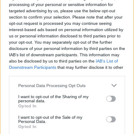
14/APR/23 14:14
processing of your personal or sensitive information for
targeted advertising by us, please use the below opt-out
Ο Ολυμπιακός επέκτεινε το συμβόλαιο των Σακίλ ΜακΚίσικ
section to confirm your selection. Please note that after your
και Τόμας Ουόκαπ και το Eurohoops θυμάται πρόωρες
opt-out request is processed you may continue seeing
ανανεώσεις στην σύγχρονη...
interest-based ads based on personal information utilized by
us or personal information disclosed to third parties prior to
Δεν είναι μόνο ο Φαλ: 10+1
your opt-out. You may separately opt-out of the further
επεκτάσεις συμβολαίου από
disclosure of your personal information by third parties on the
τον Ολυμπιακό
IAB’s list of downstream participants. This information may
01/MAR/22 14:08
also be disclosed by us to third parties on the
IAB’s List of
Downstream Participants
that may further disclose it to other
Ο Ολυμπιακός επέκτεινε το συμβόλαιο του Μουσταφά Φαλ
third parties.
και το Eurohoops θυμάται πρόωρες ανανεώσεις στην
σύγχρονη ιστορία της ομάδας....
Please note that this website/app uses one or more Google
Personal Data Processing Opt Outs
services and may gather and store information including but
Περιστέρι: “Αποχαιρέτησε” τον
not limited to your visit or usage behaviour. You may click to
I want to opt-out of the Sharing of my
personal data.
Παναγιώτη Βασιλόπουλο
grant or deny consent to Google and its third-party tags to
Opted In
use your data for below specified purposes in below Google
20/AUG/21 14:20
consent section.
I want to opt-out of the Sale of my
Μετά από 3 χρόνια, το Περιστέρι και
Personal Data.
Opted In
ο Παναγιώτης Βασιλόπουλος, δεν θα
συνεχίσουν μαζί.