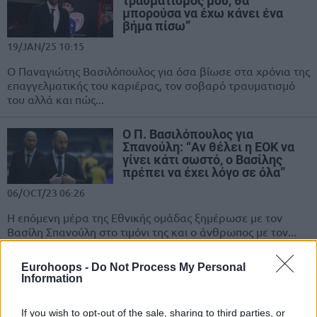
τραυματισμός μου, θα
μπορούσα να έχω κάνει ένα
βήμα πίσω”
19/JAN/25 10:15
Ο Παναγιώτης Βασιλόπουλος για όσα βίωσε στα χρόνια της
επαγγελματικής του καριέρας, τον σοβαρό τραυματισμό
του αλλά και πώς...
Ο Π. Βασιλόπουλος για
Σπανούλη: “Αν θέλει η ΕΟΚ να
γίνει κάτι σωστό, ο Βασίλης
πρέπει να έχει λόγο σε όλα”
06/OCT/23 06:26
Η επόμενη μέρα της Εθνικής ομάδας ξημέρωσε με τον
Βασίλη Σπανούλη στο τιμόνι της και ο άνθρωπος με τον...
Ο ΜακΚίσικ, ο Ουόκαπ και οι
Eurohoops -
Do Not Process My Personal
10+2 επεκτάσεις συμβολαίου
Information
από τον Ολυμπιακό των
Αγγελόπουλων
If you wish to opt-out of the sale, sharing to third parties, or