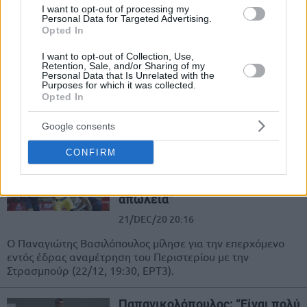
I want to opt-out of processing my
Personal Data for Targeted Advertising.
Opted In
Περιστέρι: “Τελικός” με τη
Στρασμπούρ για να μείνει
ζωντανό στην πρόκριση
I want to opt-out of Collection, Use,
Retention, Sale, and/or Sharing of my
Personal Data that Is Unrelated with the
22/DEC/20 08:05
Purposes for which it was collected.
Opted In
Το Περιστέρι δεν θέλει να χάσει το τρένο της πρόκρισης
για την επόμενη φάση του Basketball Champions League
Google consents
και...
CONFIRM
Βασιλόπουλος: “Να
αντιδράσουμε γιατί δεν
υπάρχουν περιθώρια για
απώλεια”
21/DEC/20 20:16
Ο Παναγιώτης Βασιλόπουλος μίλησε για την επερχόμενο
εντός έδρας αναμέτρηση του Περιστερίου με την
Στρασμπούρ (22/12, 19:30, ΕΡΤ3).
Παπανικολόπουλος: “Είναι πολύ