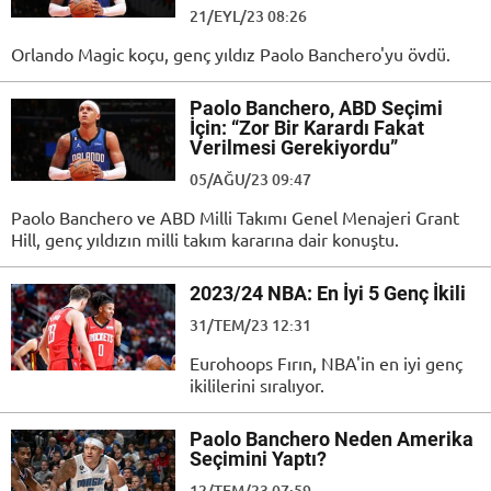
21/EYL/23 08:26
Orlando Magic koçu, genç yıldız Paolo Banchero'yu övdü.
Paolo Banchero, ABD Seçimi
İçin: “Zor Bir Karardı Fakat
Verilmesi Gerekiyordu”
05/AĞU/23 09:47
Paolo Banchero ve ABD Milli Takımı Genel Menajeri Grant
Hill, genç yıldızın milli takım kararına dair konuştu.
2023/24 NBA: En İyi 5 Genç İkili
31/TEM/23 12:31
Eurohoops Fırın, NBA'in en iyi genç
ikililerini sıralıyor.
Paolo Banchero Neden Amerika
Seçimini Yaptı?
12/TEM/23 07:59