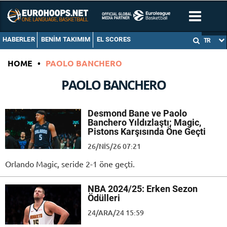
HABERLER
BENIM TAKIMIM
EL SCORES
TR
HOME
•
PAOLO BANCHERO
PAOLO BANCHERO
Desmond Bane ve Paolo
Banchero Yıldızlaştı; Magic,
Pistons Karşısında Öne Geçti
26/NIS/26 07:21
Orlando Magic, seride 2-1 öne geçti.
NBA 2024/25: Erken Sezon
Ödülleri
24/ARA/24 15:59