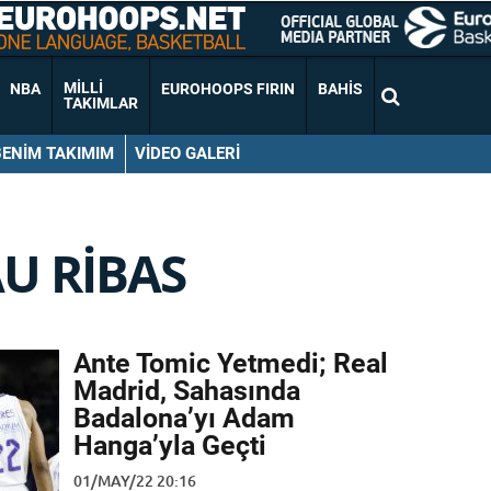
MILLI
NBA
EUROHOOPS FIRIN
BAHIS
TAKIMLAR
BENIM TAKIMIM
VIDEO GALERI
U RIBAS
Ante Tomic Yetmedi; Real
Madrid, Sahasında
Badalona’yı Adam
Hanga’yla Geçti
01/MAY/22 20:16