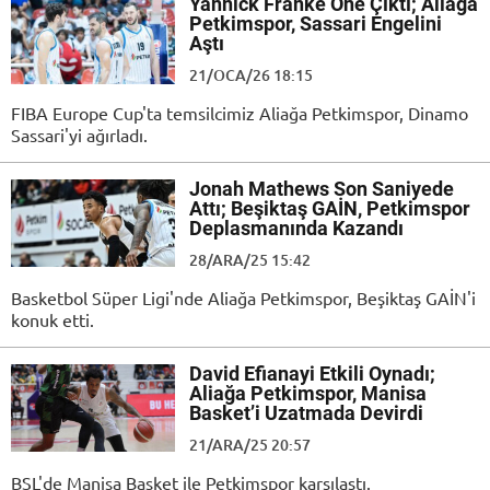
Yannick Franke Öne Çıktı; Aliağa
Petkimspor, Sassari Engelini
Aştı
21/OCA/26 18:15
FIBA Europe Cup'ta temsilcimiz Aliağa Petkimspor, Dinamo
Sassari'yi ağırladı.
Jonah Mathews Son Saniyede
Attı; Beşiktaş GAİN, Petkimspor
Deplasmanında Kazandı
28/ARA/25 15:42
Basketbol Süper Ligi'nde Aliağa Petkimspor, Beşiktaş GAİN'i
konuk etti.
David Efianayi Etkili Oynadı;
Aliağa Petkimspor, Manisa
Basket’i Uzatmada Devirdi
21/ARA/25 20:57
BSL'de Manisa Basket ile Petkimspor karşılaştı.