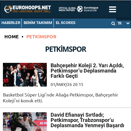
HABERLER
BENIM TAKIMIM
EL SCORES
TR
HOME
•
PETKIMSPOR
PETKIMSPOR
Bahçeşehir Koleji 2. Yarı Açıldı,
Petkimspor’u Deplasmanda
Farklı Geçti
01/MAY/26 20:15
Basketbol Süper Ligi'nde Aliağa Petkimspor, Bahçeşehir
Koleji'ni konuk etti.
David Efianayi Sırtladı;
Petkimspor, Trabzonspor’u
Deplasmanda Yenmeyi Başardı