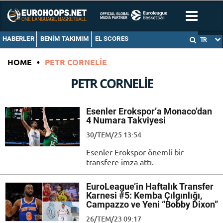
HABERLER
BENIM TAKIMIM
EL SCORES
TR
HOME
•
PETR CORNELIE
PETR CORNELIE
Esenler Erokspor’a Monaco’dan
4 Numara Takviyesi
30/TEM/25 13:54
Esenler Erokspor önemli bir
transfere imza attı.
EuroLeague’in Haftalık Transfer
Karnesi #5: Kemba Çılgınlığı,
Campazzo ve Yeni “Bobby Dixon”
26/TEM/23 09:17