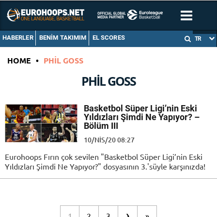
HABERLER
BENIM TAKIMIM
EL SCORES
TR
HOME
•
PHIL GOSS
PHIL GOSS
Basketbol Süper Ligi’nin Eski
Yıldızları Şimdi Ne Yapıyor? –
Bölüm III
10/NIS/20 08:27
Eurohoops Fırın çok sevilen "Basketbol Süper Ligi’nin Eski
Yıldızları Şimdi Ne Yapıyor?" dosyasının 3.'süyle karşınızda!
›
1
2
3
»