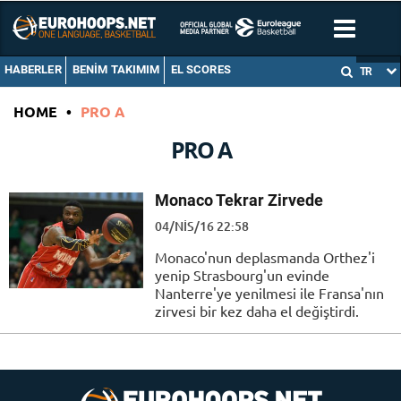
HABERLER
BENIM TAKIMIM
EL SCORES
TR
HOME
•
PRO A
PRO A
Monaco Tekrar Zirvede
04/NIS/16 22:58
Monaco'nun deplasmanda Orthez'i
yenip Strasbourg'un evinde
Nanterre'ye yenilmesi ile Fransa'nın
zirvesi bir kez daha el değiştirdi.