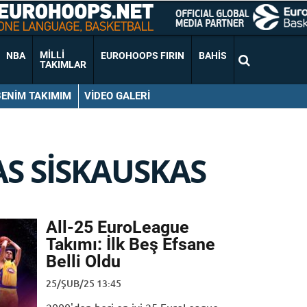
MILLI
NBA
EUROHOOPS FIRIN
BAHIS
TAKIMLAR
BENIM TAKIMIM
VIDEO GALERI
S SISKAUSKAS
All-25 EuroLeague
Takımı: İlk Beş Efsane
Belli Oldu
25/ŞUB/25 13:45