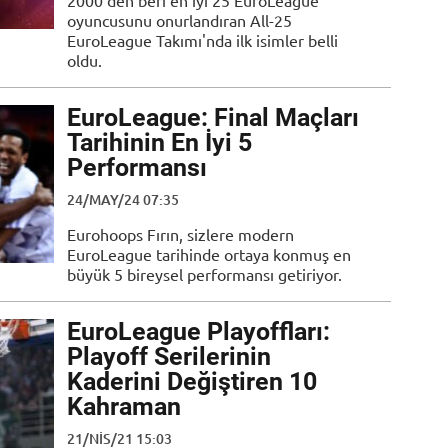
2000'den beri en iyi 25 EuroLeague
oyuncusunu onurlandıran All-25
EuroLeague Takımı'nda ilk isimler belli
oldu.
EuroLeague: Final Maçları
Tarihinin En İyi 5
Performansı
24/MAY/24 07:35
Eurohoops Fırın, sizlere modern
EuroLeague tarihinde ortaya konmuş en
büyük 5 bireysel performansı getiriyor.
EuroLeague Playoffları:
Playoff Serilerinin
Kaderini Değiştiren 10
Kahraman
21/NIS/21 15:03