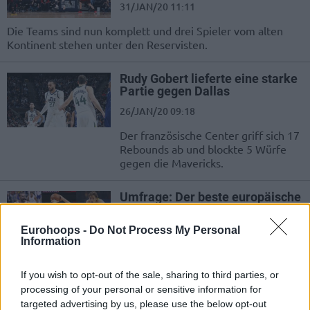
31/JAN/20 11:11
Die Teams sind nun komplett und drei Spieler vom alten
Kontinent stehen unter den Reservisten.
Rudy Gobert lieferte eine starke
Partie gegen Dallas
26/JAN/20 09:18
Der französische Center griff sich 17
Rebounds ab und blockte 5 Würfe
gegen die Mavericks.
Umfrage: Der beste europäische
NBA-Spieler des Jahrzehnts
26/DEZ/19 13:45
Eurohoops -
Do Not Process My Personal
Information
Eurohoops hat sich auf sieben
europäische Spieler festgelegt, die
If you wish to opt-out of the sale, sharing to third parties, or
Spuren in der NBA hinterlassen
processing of your personal or sensitive information for
haben und es ist Zeit...
targeted advertising by us, please use the below opt-out