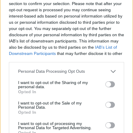
section to confirm your selection. Please note that after your
Rudy Gobert ist der französische
opt-out request is processed you may continue seeing
Spieler des Jahres
interest-based ads based on personal information utilized by
12/OKT/19 23:30
us or personal information disclosed to third parties prior to
your opt-out. You may separately opt-out of the further
Utah Jazz Center Rudy Gobert
disclosure of your personal information by third parties on the
schnappt sich die Alain Gilles
IAB’s list of downstream participants. This information may
Trophäe.
also be disclosed by us to third parties on the
IAB’s List of
Downstream Participants
that may further disclose it to other
FIBA World Cup Nike Top 5 Plays
third parties.
(Viertelfinale,Tag 2): Gobert hat
etwas gegen einfache Punkte
Please note that this website/app uses one or more Google
Personal Data Processing Opt Outs
services and may gather and store information including but
11/SEP/19 22:49
not limited to your visit or usage behaviour. You may click to
I want to opt-out of the Sharing of my
personal data.
Rudy Gobert blockt gleich drei Würfe gegen Team USA und
grant or deny consent to Google and its third-party tags to
Opted In
schnappte sich mit einer Ausführung den ersten Platz.
use your data for below specified purposes in below Google
consent section.
I want to opt-out of the Sale of my
Personal Data.
Doncic ist der Rookie des Jahres
Opted In
und Rudy Gobert ist der beste
Verteidiger
I want to opt-out of processing my
Personal Data for Targeted Advertising.
25/JUN/19 12:00
Opted In