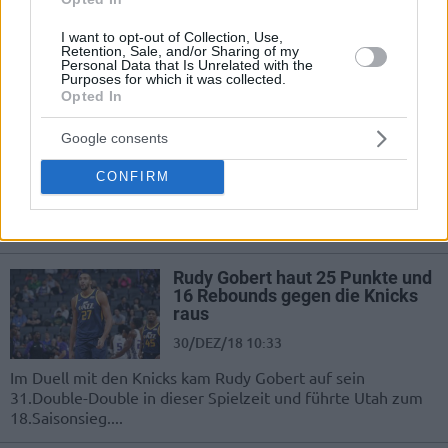
Die NBA-Awards 2019 haben mit den siegreichen Giannis
I want to opt-out of Collection, Use,
Antetokounmpo, Luka Doncic und Rudy Gobert einen
Retention, Sale, and/or Sharing of my
europäischen Anstrich gehabt.
Personal Data that Is Unrelated with the
Purposes for which it was collected.
Opted In
Rudy Gobert lieferte 18 Punkte
und 25 Rebounds gegen Detroit
Google consents
ab
15/JAN/19 11:08
CONFIRM
Die Utah Jazz siegten zum vierten Mal in Serie und Rudy
Gobert blockte zwei Würfe der Pistons.
Rudy Gobert haut 25 Punkte und
16 Rebounds gegen die Knicks
raus
30/DEZ/18 10:33
Im Duell mit den Knicks kam Rudy Gobert auf sein
31.Double-Double in dieser Spielzeit und führte Utah zum
18.Saisonsieg....