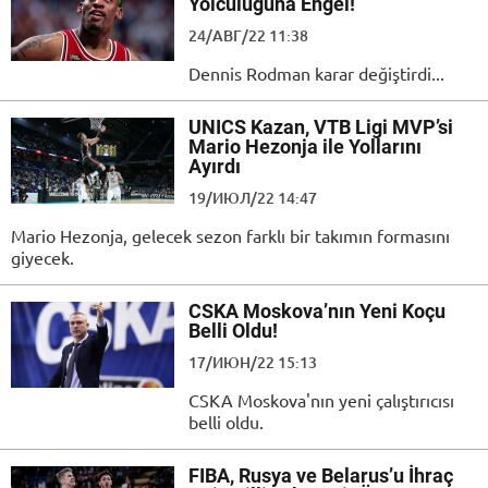
Yolculuğuna Engel!
24/АВГ/22 11:38
Dennis Rodman karar değiştirdi...
UNICS Kazan, VTB Ligi MVP’si
Mario Hezonja ile Yollarını
Ayırdı
19/ИЮЛ/22 14:47
Mario Hezonja, gelecek sezon farklı bir takımın formasını
giyecek.
CSKA Moskova’nın Yeni Koçu
Belli Oldu!
17/ИЮН/22 15:13
CSKA Moskova'nın yeni çalıştırıcısı
belli oldu.
FIBA, Rusya ve Belarus’u İhraç