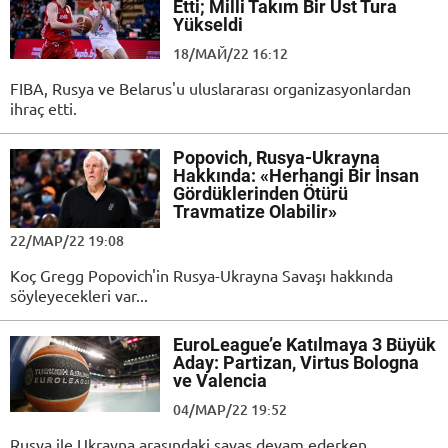
Etti; Milli Takım Bir Üst Tura
Yükseldi
18/МАЙ/22 16:12
FIBA, Rusya ve Belarus'u uluslararası organizasyonlardan
ihraç etti.
Popovich, Rusya-Ukrayna
Hakkında: «Herhangi Bir İnsan
Gördüklerinden Ötürü
Travmatize Olabilir»
22/МАР/22 19:08
Koç Gregg Popovich'in Rusya-Ukrayna Savaşı hakkında
söyleyecekleri var...
EuroLeague’e Katılmaya 3 Büyük
Aday: Partizan, Virtus Bologna
ve Valencia
04/МАР/22 19:52
Rusya ile Ukrayna arasındaki savaş devam ederken