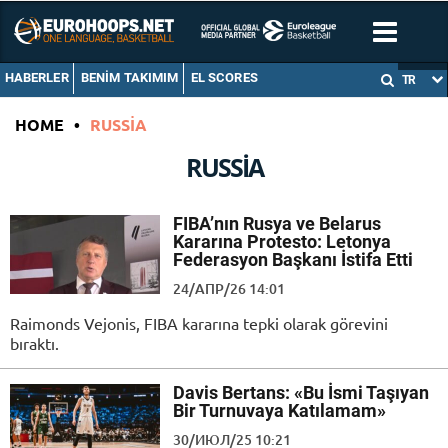
HABERLER
BENIM TAKIMIM
EL SCORES
TR
HOME
•
RUSSIA
RUSSIA
FIBA’nın Rusya ve Belarus
Kararına Protesto: Letonya
Federasyon Başkanı İstifa Etti
24/АПР/26 14:01
Raimonds Vejonis, FIBA kararına tepki olarak görevini
bıraktı.
Davis Bertans: «Bu İsmi Taşıyan
Bir Turnuvaya Katılamam»
30/ИЮЛ/25 10:21