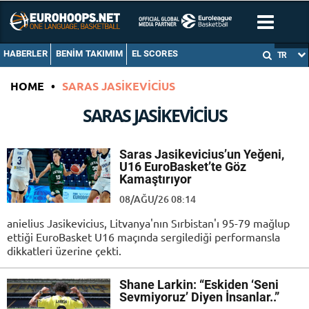
HABERLER
BENIM TAKIMIM
EL SCORES
TR
HOME
•
SARAS JASIKEVICIUS
SARAS JASIKEVICIUS
Saras Jasikevicius’un Yeğeni,
U16 EuroBasket’te Göz
Kamaştırıyor
08/AĞU/26 08:14
anielius Jasikevicius, Litvanya'nın Sırbistan'ı 95-79 mağlup
ettiği EuroBasket U16 maçında sergilediği performansla
dikkatleri üzerine çekti.
Shane Larkin: “Eskiden ‘Seni
Sevmiyoruz’ Diyen İnsanlar..”