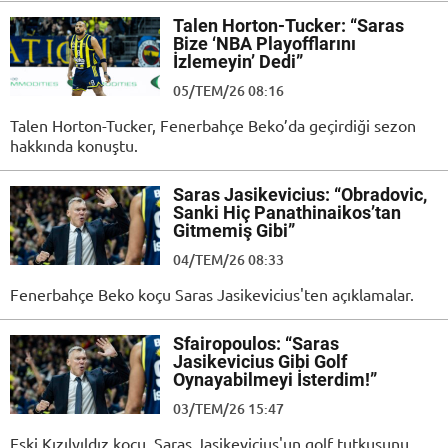
Talen Horton-Tucker: “Saras
Bize ‘NBA Playofflarını
İzlemeyin’ Dedi”
05/TEM/26 08:16
Talen Horton-Tucker, Fenerbahçe Beko’da geçirdiği sezon
hakkında konuştu.
Saras Jasikevicius: “Obradovic,
Sanki Hiç Panathinaikos’tan
Gitmemiş Gibi”
04/TEM/26 08:33
Fenerbahçe Beko koçu Saras Jasikevicius'ten açıklamalar.
Sfairopoulos: “Saras
Jasikevicius Gibi Golf
Oynayabilmeyi İsterdim!”
03/TEM/26 15:47
Eski Kızılyıldız koçu, Saras Jasikevicius'un golf tutkusunu