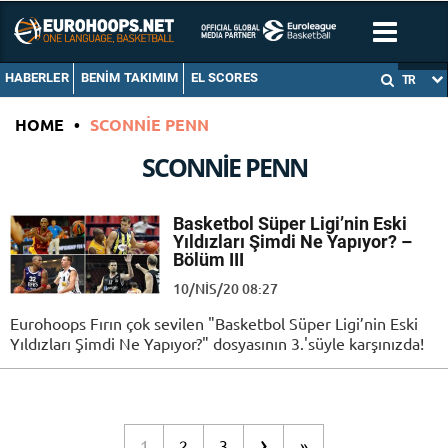
HABERLER
BENIM TAKIMIM
EL SCORES
TR
HOME
•
SCONNIE PENN
SCONNIE PENN
Basketbol Süper Ligi’nin Eski
Yıldızları Şimdi Ne Yapıyor? –
Bölüm III
10/NIS/20 08:27
Eurohoops Fırın çok sevilen "Basketbol Süper Ligi’nin Eski
Yıldızları Şimdi Ne Yapıyor?" dosyasının 3.'süyle karşınızda!
›
1
2
3
»