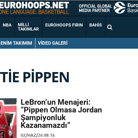
MILLI
NBA
EUROHOOPS FIRIN
BAHIS
TAKIMLAR
BENIM TAKIMIM
VIDEO GALERI
TIE PIPPEN
LeBron’un Menajeri:
“Pippen Olmasa Jordan
Şampiyonluk
Kazanamazdı”
02/HAZ/26 08:16