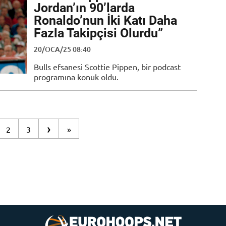
Jordan’ın 90’larda
Ronaldo’nun İki Katı Daha
Fazla Takipçisi Olurdu”
20/OCA/25 08:40
Bulls efsanesi Scottie Pippen, bir podcast
programına konuk oldu.
›
2
3
»