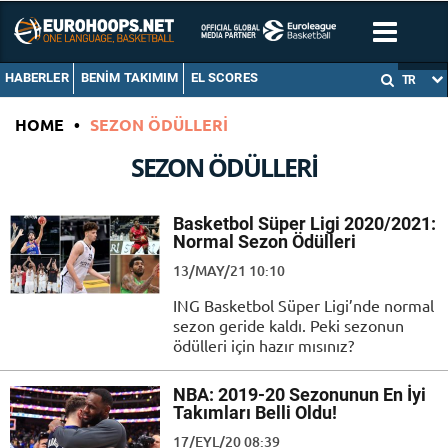
HABERLER
BENIM TAKIMIM
EL SCORES
TR
HOME
•
SEZON ÖDÜLLERI
SEZON ÖDÜLLERI
Basketbol Süper Ligi 2020/2021:
Normal Sezon Ödülleri
13/MAY/21 10:10
ING Basketbol Süper Ligi’nde normal
sezon geride kaldı. Peki sezonun
ödülleri için hazır mısınız?
NBA: 2019-20 Sezonunun En İyi
Takımları Belli Oldu!
17/EYL/20 08:39