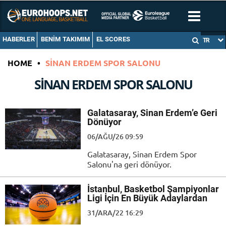
HABERLER
BENIM TAKIMIM
EL SCORES
TR
HOME
•
SINAN ERDEM SPOR SALONU
SINAN ERDEM SPOR SALONU
Galatasaray, Sinan Erdem’e Geri
Dönüyor
06/AĞU/26 09:59
Galatasaray, Sinan Erdem Spor
Salonu'na geri dönüyor.
İstanbul, Basketbol Şampiyonlar
Ligi İçin En Büyük Adaylardan
31/ARA/22 16:29