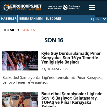
HABERLER
BENIM TAKIMIM
EL SCORES
TR
HOME
•
SON 16
SON 16
Kyle Guy Durdurulamadı; Pınar
Karşıyaka, Son 16’ya Tenerife
Yenilgisiyle Başladı
23/OCA/24 20:29
Basketbol Şampiyonlar Ligi'nde temsilcimiz Pınar Karşıyaka,
Lenovo Tenerife'yi ağırladı.
Basketbol Şampiyonlar Ligi’nde
Son 16 Başlıyor: Galatasaray,
TOFAŞ ve Pınar Karşıyaka
Sahada