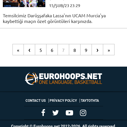
15/ŞUB/23 23:29
Temsilcimiz Darüşşafaka Lassa'nın UCAM Murcia'ya
kaybettiği maçın özet görüntüleri karşınızda.
‹
›
«
5
6
7
8
9
»
CONTACT US
PRIVACY POLICY
ΤΑΥΤΟΤΗΤΑ
Copyright © Eurohoops.net 2012-2026. All rights reserved.