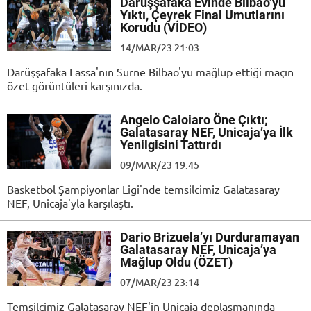
Darüşşafaka Evinde Bilbao’yu
Yıktı, Çeyrek Final Umutlarını
Korudu (VİDEO)
14/MAR/23 21:03
Darüşşafaka Lassa'nın Surne Bilbao'yu mağlup ettiği maçın
özet görüntüleri karşınızda.
Angelo Caloiaro Öne Çıktı;
Galatasaray NEF, Unicaja’ya İlk
Yenilgisini Tattırdı
09/MAR/23 19:45
Basketbol Şampiyonlar Ligi'nde temsilcimiz Galatasaray
NEF, Unicaja'yla karşılaştı.
Dario Brizuela’yı Durduramayan
Galatasaray NEF, Unicaja’ya
Mağlup Oldu (ÖZET)
07/MAR/23 23:14
Temsilcimiz Galatasaray NEF'in Unicaja deplasmanında