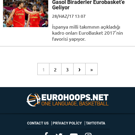
Gasol Biraderler Eurobasket’e
Geliyor
28/HAZ/17 13:07
İspanya milli takımının açıkladığı
kadro onları EuroBasket 2017'nin
favorisi yapıyor.
›
1
2
3
»
CONTACT US
PRIVACY POLICY
ΤΑΥΤΟΤΗΤΑ