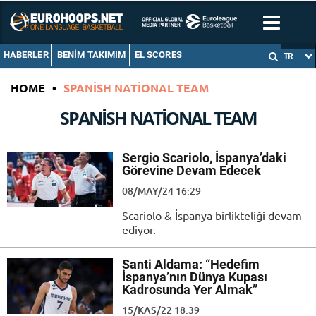
HABERLER
BENIM TAKIMIM
EL SCORES
TR
HOME
•
SPANISH NATIONAL TEAM
SPANISH NATIONAL TEAM
Sergio Scariolo, İspanya’daki
Görevine Devam Edecek
08/MAY/24 16:29
Scariolo & İspanya birlikteliği devam
ediyor.
Santi Aldama: “Hedefim
İspanya’nın Dünya Kupası
Kadrosunda Yer Almak”
15/KAS/22 18:39