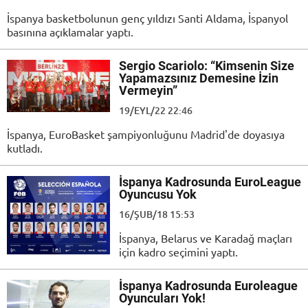
İspanya basketbolunun genç yıldızı Santi Aldama, İspanyol
basınına açıklamalar yaptı.
Sergio Scariolo: “Kimsenin Size
Yapamazsınız Demesine İzin
Vermeyin”
19/EYL/22 22:46
İspanya, EuroBasket şampiyonluğunu Madrid'de doyasıya
kutladı.
İspanya Kadrosunda EuroLeague
Oyuncusu Yok
16/ŞUB/18 15:53
İspanya, Belarus ve Karadağ maçları
için kadro seçimini yaptı.
İspanya Kadrosunda Euroleague
Oyuncuları Yok!