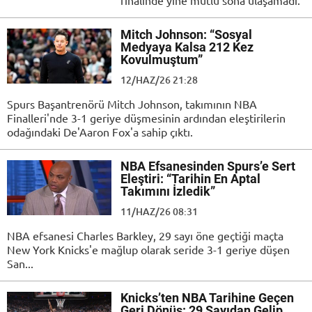
finalinde yine mutlu sona ulaşamadı.
Mitch Johnson: “Sosyal
Medyaya Kalsa 212 Kez
Kovulmuştum”
12/HAZ/26 21:28
Spurs Başantrenörü Mitch Johnson, takımının NBA
Finalleri'nde 3-1 geriye düşmesinin ardından eleştirilerin
odağındaki De'Aaron Fox'a sahip çıktı.
NBA Efsanesinden Spurs’e Sert
Eleştiri: “Tarihin En Aptal
Takımını İzledik”
11/HAZ/26 08:31
NBA efsanesi Charles Barkley, 29 sayı öne geçtiği maçta
New York Knicks'e mağlup olarak seride 3-1 geriye düşen
San...
Knicks’ten NBA Tarihine Geçen
Geri Dönüş: 29 Sayıdan Gelip