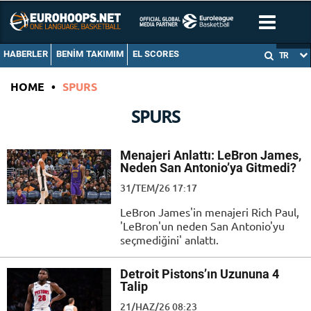
HABERLER
BENIM TAKIMIM
EL SCORES
TR
HOME
•
SPURS
SPURS
Menajeri Anlattı: LeBron James,
Neden San Antonio’ya Gitmedi?
31/TEM/26 17:17
LeBron James'in menajeri Rich Paul,
'LeBron'un neden San Antonio'yu
seçmediğini' anlattı.
Detroit Pistons’ın Uzununa 4
Talip
21/HAZ/26 08:23