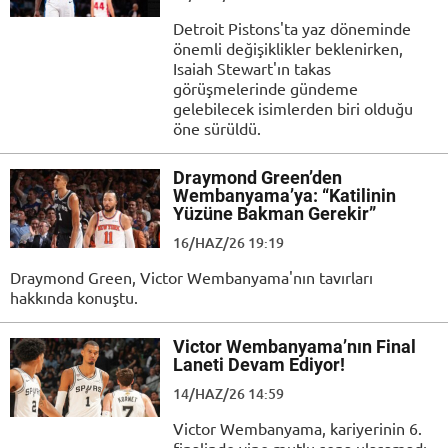
Detroit Pistons'ta yaz döneminde
önemli değişiklikler beklenirken,
Isaiah Stewart'ın takas
görüşmelerinde gündeme
gelebilecek isimlerden biri olduğu
öne sürüldü.
Draymond Green’den
Wembanyama’ya: “Katilinin
Yüzüne Bakman Gerekir”
16/HAZ/26 19:19
Draymond Green, Victor Wembanyama'nın tavırları
hakkında konuştu.
Victor Wembanyama’nın Final
Laneti Devam Ediyor!
14/HAZ/26 14:59
Victor Wembanyama, kariyerinin 6.