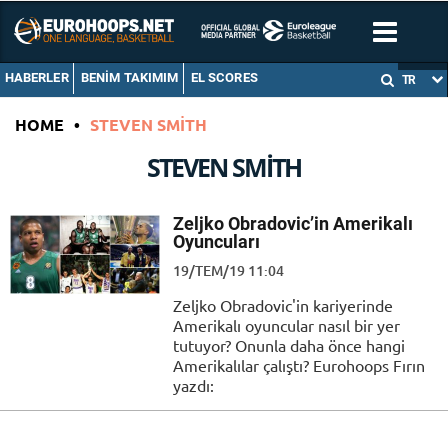
HABERLER
BENIM TAKIMIM
EL SCORES
TR
HOME
•
STEVEN SMITH
STEVEN SMITH
Zeljko Obradovic’in Amerikalı
Oyuncuları
19/TEM/19 11:04
Zeljko Obradovic'in kariyerinde
Amerikalı oyuncular nasıl bir yer
tutuyor? Onunla daha önce hangi
Amerikalılar çalıştı? Eurohoops Fırın
yazdı: