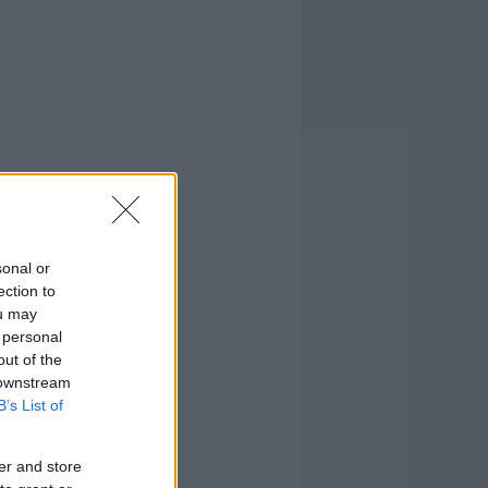
sonal or
ection to
ou may
 personal
out of the
 downstream
B’s List of
er and store