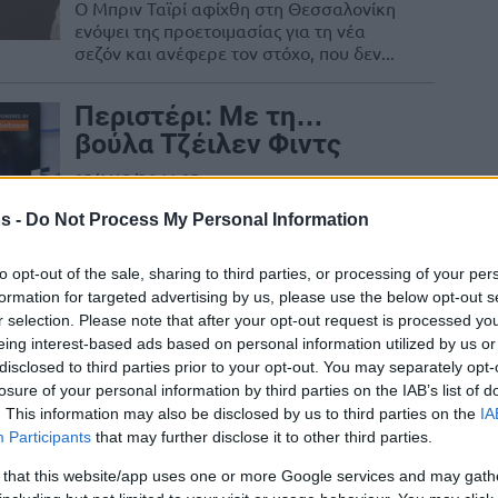
Ο Μπριν Ταϊρί αφίχθη στη Θεσσαλονίκη
ενόψει της προετοιμασίας για τη νέα
σεζόν και ανέφερε τον στόχο, που δεν...
Περιστέρι: Με τη…
βούλα Τζέιλεν Φιντς
05/AUG/26 11:05
Το Περιστέρι επισημοποίησε την
s -
Do Not Process My Personal Information
απόκτηση του Τζέιλεν Φιντς.
to opt-out of the sale, sharing to third parties, or processing of your per
formation for targeted advertising by us, please use the below opt-out s
r selection. Please note that after your opt-out request is processed y
Περσίδης: “Ο ΠΑΟΚ
eing interest-based ads based on personal information utilized by us or
αλλάζει επίπεδο, μας
disclosed to third parties prior to your opt-out. You may separately opt-
περιμένει μεγάλη
losure of your personal information by third parties on the IAB’s list of
χρονιά”
. This information may also be disclosed by us to third parties on the
IA
Participants
that may further disclose it to other third parties.
04/AUG/26 13:53
 that this website/app uses one or more Google services and may gath
Ο Νίκος Περσίδης μίλησε για τη νέα