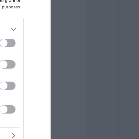
to grant or
ed purposes