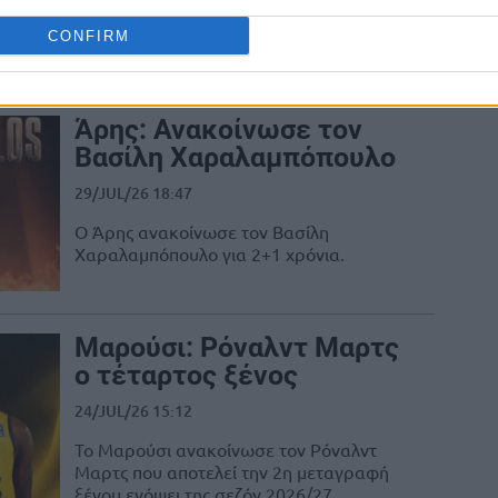
μέλη του ΠΣΑΚΚ και αναφέρουν ότι ο
CONFIRM
Αναπληρωτής Υπουργός Αθλητισμού,
τους διαβεβαίωσε ότι δεν...
Άρης: Ανακοίνωσε τον
Βασίλη Χαραλαμπόπουλο
29/JUL/26 18:47
Ο Άρης ανακοίνωσε τον Βασίλη
Χαραλαμπόπουλο για 2+1 χρόνια.
Μαρούσι: Ρόναλντ Μαρτς
ο τέταρτος ξένος
24/JUL/26 15:12
Το Μαρούσι ανακοίνωσε τον Ρόναλντ
Μαρτς που αποτελεί την 2η μεταγραφή
ξένου ενόψει της σεζόν 2026/27.