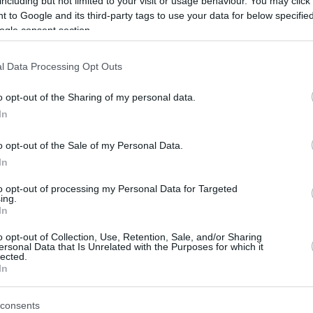
including but not limited to your visit or usage behaviour. You may click 
εποχή του ΠΑΟΚ, στην οποία και θα
 to Google and its third-party tags to use your data for below specifi
είναι μέλος.
ogle consent section.
Από το Λαύριο στην ελίτ:
l Data Processing Opt Outs
Οι παίκτες που έφτασαν
Ευρωλίγκα και NBA
o opt-out of the Sharing of my personal data.
In
01/AUG/26 18:49
Οι 7+1 παίκτες που ξεκίνησαν από το
o opt-out of the Sale of my Personal Data.
Λαύριο και έφτασαν στην ελίτ της
In
Ευρώπης αλλά και του κόσμου.
to opt-out of processing my Personal Data for Targeted
ing.
ΠΣΑΚΚ για Βρούτση:
In
“Μας διαβεβαίωσε ότι
o opt-out of Collection, Use, Retention, Sale, and/or Sharing
δεν θα αυξηθούν οι ξένοι
ersonal Data that Is Unrelated with the Purposes for which it
lected.
στο πρωτάθλημα”
In
30/JUL/26 20:33
consents
Με τον Γιάννη Βρούτση συναντήθηκαν