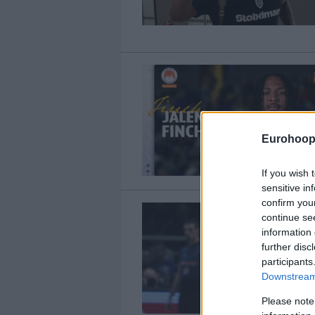
Eurohoop
If you wish 
sensitive in
confirm you
continue se
information 
further disc
participants
Downstream 
Please note