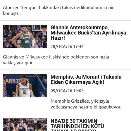
Alperen Şengün, hakkındaki takas dedikodularına dair
konuştu.
Giannis Antetokounmpo,
Milwaukee Bucks’tan Ayrılmaya
Hazır!
28/OCA/26 17:46
Giannis ve Milwaukee ilişkisinde beklenen son hızla
yaklaşıyor gibi.
Memphis, Ja Morant’i Takasla
Elden Çıkarmaya Açık!
09/OCA/26 19:05
Memphis Grizzlies, yıldızıyla
vedalaşmaya hazır gibi gözüküyor.
NBA’DE 30 TAKIMIN
TARİHİNDEKİ EN KÖTÜ