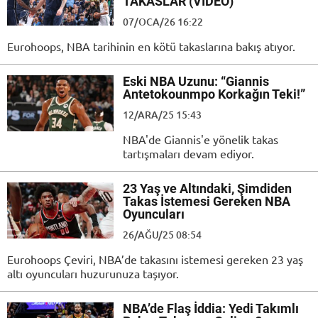
TAKASLAR (VIDEO)
07/OCA/26 16:22
Eurohoops, NBA tarihinin en kötü takaslarına bakış atıyor.
Eski NBA Uzunu: “Giannis
Antetokounmpo Korkağın Teki!”
12/ARA/25 15:43
NBA'de Giannis'e yönelik takas
tartışmaları devam ediyor.
23 Yaş ve Altındaki, Şimdiden
Takas İstemesi Gereken NBA
Oyuncuları
26/AĞU/25 08:54
Eurohoops Çeviri, NBA’de takasını istemesi gereken 23 yaş
altı oyuncuları huzurunuza taşıyor.
NBA’de Flaş İddia: Yedi Takımlı