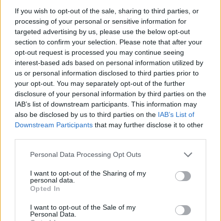
Ανάλυση για τους κορυφαίους διεκδικητές του βραβείου
If you wish to opt-out of the sale, sharing to third parties, or
του κορυφαίου αμυντικού της Ευρωλίγκας.
processing of your personal or sensitive information for
targeted advertising by us, please use the below opt-out
Ουόκαπ: “Ανόητο το θέμα του
section to confirm your selection. Please note that after your
διαβατηρίου. Έχουμε τα
opt-out request is processed you may continue seeing
εργαλεία για τον ευρωπαϊκό
interest-based ads based on personal information utilized by
τίτλο”
us or personal information disclosed to third parties prior to
15/APR/26 12:16
your opt-out. You may separately opt-out of the further
disclosure of your personal information by third parties on the
Ο Τόμας Ουόκαπ αναφέρθηκε μεταξύ άλλων στο θέμα του
IAB’s list of downstream participants. This information may
ελληνικού του διαβατηρίου και την ανάκληση που ζήτησε ο
also be disclosed by us to third parties on the
IAB’s List of
Παναθηναϊκός....
Downstream Participants
that may further disclose it to other
third parties.
Ολυμπιακός: Το φατούρο σε
Φαλ και το κασκόλ από
Please note that this website/app uses one or more Google
Personal Data Processing Opt Outs
Ναύπακτο του Ουόκαπ
services and may gather and store information including but
(παρακάμερα)
not limited to your visit or usage behaviour. You may click to
I want to opt-out of the Sharing of my
personal data.
10/APR/26 13:23
grant or deny consent to Google and its third-party tags to
Opted In
use your data for below specified purposes in below Google
Η παρακάμερα του Ολυμπιακού σας μεταφέρει ήχο και
consent section.
I want to opt-out of the Sale of my
εικόνα από τον αγωνιστικό χώρο και τις εξέδρες της Arena
Personal Data.
8888...