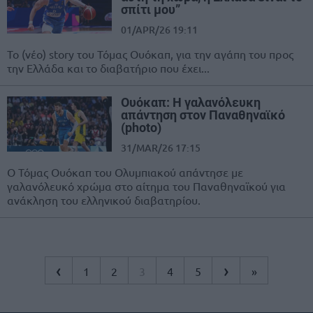
σπίτι μου”
01/APR/26 19:11
Το (νέο) story του Τόμας Ουόκαπ, για την αγάπη του προς
την Ελλάδα και το διαβατήριο που έχει...
Ουόκαπ: Η γαλανόλευκη
απάντηση στον Παναθηναϊκό
(photo)
31/MAR/26 17:15
Ο Τόμας Ουόκαπ του Ολυμπιακού απάντησε με
γαλανόλευκό χρώμα στο αίτημα του Παναθηναϊκού για
ανάκληση του ελληνικού διαβατηρίου.
‹
›
1
2
3
4
5
»