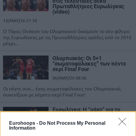
στις τελευταίες δέκα
Πρωταθλήτριες Ευρωλίγκας
(video)
14/MAY/26 21:34
Ο Τόμας Ουόκαπ του Ολυμπιακού δοκίμασε το νέο φίλτρο
της Ευρωλίγκας με τις Πρωταθλήτριες ομάδες από το 2016
μέχρι...
Ολυμπιακός: Οι 5+1
“σωματοφύλακες” των πέντε
σερί Final Four
06/MAY/26 08:06
Οι πέντε συν... ένας σωματοφύλακες του Ολυμπιακού,
συνεχίζουν με πέμπτο σερί Final Four!
Ευρωλίγκα: Η “μάχη” για το
βραβείο του Καλύτερου
Αμυντικού
Eurohoops -
Do Not Process My Personal
Information
15/APR/26 16:16