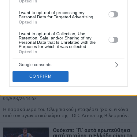
Opted In
I want to opt-out of processing my
Τόμας Ουόκαπ: Η συνάντηση με
Personal Data for Targeted Advertising.
τον Στέφανο Κασσελάκη
Opted In
07/APR/26 12:34
I want to opt-out of Collection, Use,
Retention, Sale, and/or Sharing of my
Ο Τόμας Ουόκαπ συναντήθηκε με
Personal Data that Is Unrelated with the
τον Στέφανο Κασσελάκη, όπως
Purposes for which it was collected.
αποκάλυψε σε story του ο πρόεδρος
Opted In
του Κινήματος Δημοκρατίας.
Google consents
Ολυμπιακός: Ο ξεχωριστός
CONFIRM
χαιρετισμός Ουόκαπ με Φαλ κι
η αποθέωση από τον κόσμο στη
Λυών (Video)
04/APR/26 14:52
Η παρακάμερα του Ολυμπιακού μεταφέρει ήχο κι εικόνα
από τον αγωνιστικό χώρο της LDLC Arena της Βιλερμπάν.
Ουόκαπ: “Γι’ αυτό ερωτεύθηκα
αυτή τη χώρα, η Ελλάδα είναι το