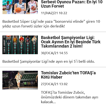
Serbest Oyuncu Pazarı: En İyi 10
Uzun Forvet
11/HAZ/21 10:22
Basketbol Süper Ligi'nde yaza “bonservisi elinde” giren 10
yıldız uzun forveti sizler için derledik!
Basketbol Şampiyonlar Ligi:
Ocak Ayının En İyi Beşinde Türk
Takımlarından 2 İsim!
30/OCA/21 14:55
Basketbol Şampiyonlar Ligi'nde ayın en iyi 5'i belli oldu.
Tomislav Zubcic’ten TOFAŞ’a
Kötü Haber
27/OCA/21 13:02
TOFAŞ'ta Tomislav Zubcic,
önümüzdeki dönem takımdan ayrı
kalacak...