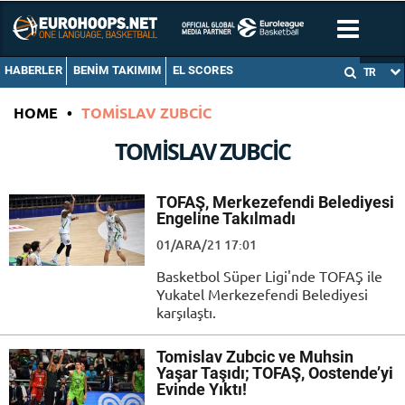
HABERLER
BENIM TAKIMIM
EL SCORES
TR
HOME
•
TOMISLAV ZUBCIC
TOMISLAV ZUBCIC
TOFAŞ, Merkezefendi Belediyesi
Engeline Takılmadı
01/ARA/21 17:01
Basketbol Süper Ligi'nde TOFAŞ ile
Yukatel Merkezefendi Belediyesi
karşılaştı.
Tomislav Zubcic ve Muhsin
Yaşar Taşıdı; TOFAŞ, Oostende’yi
Evinde Yıktı!